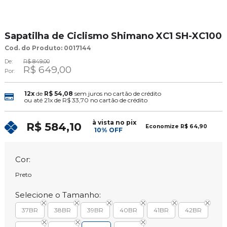
Sapatilha de Ciclismo Shimano XC1 SH-XC100
Cod. do Produto: 0017144
De:
R$ 849,00
R$ 649,00
Por:
12x
de
R$ 54,08
sem juros no cartão de crédito
ou até
21x
de
R$ 33,70
no cartão de crédito
à vista no pix
R$ 584,10
Economize
R$ 64,90
10% OFF
Cor:
Preto
Selecione o Tamanho:
37BR
38BR
39BR
40BR
41BR
42BR