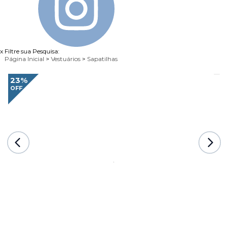
x
Filtre sua Pesquisa:
Página Inicial
>
Vestuários
>
Sapatilhas
23%
OFF