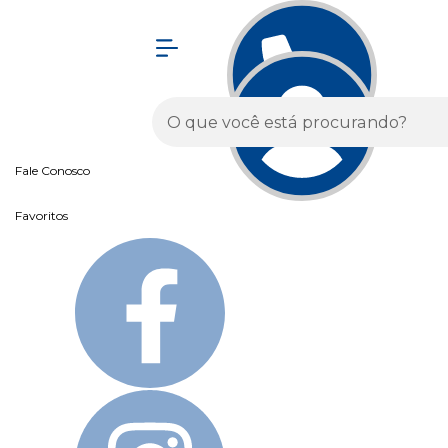
Olá Visitante!
Acesse sua conta e pedidos
Página Inicial
Quem Somos
Como Comprar
Fale Conosco
Favoritos