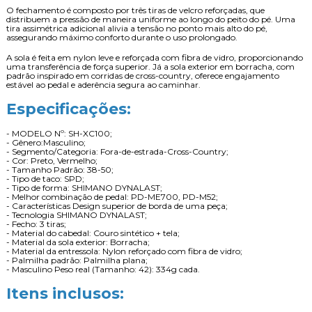
O fechamento é composto por três tiras de velcro reforçadas, que
distribuem a pressão de maneira uniforme ao longo do peito do pé. Uma
tira assimétrica adicional alivia a tensão no ponto mais alto do pé,
assegurando máximo conforto durante o uso prolongado.
A sola é feita em nylon leve e reforçada com fibra de vidro, proporcionando
uma transferência de força superior. Já a sola exterior em borracha, com
padrão inspirado em corridas de cross-country, oferece engajamento
estável ao pedal e aderência segura ao caminhar.
Especificações:
- MODELO Nº: SH-XC100;
- Gênero:Masculino;
- Segmento/Categoria: Fora-de-estrada-Cross-Country;
- Cor: Preto, Vermelho;
- Tamanho Padrão: 38-50;
- Tipo de taco: SPD;
- Tipo de forma: SHIMANO DYNALAST;
- Melhor combinação de pedal: PD-ME700, PD-M52;
- Características Design superior de borda de uma peça;
- Tecnologia SHIMANO DYNALAST;
- Fecho: 3 tiras;
- Material do cabedal: Couro sintético + tela;
- Material da sola exterior: Borracha;
- Material da entressola: Nylon reforçado com fibra de vidro;
- Palmilha padrão: Palmilha plana;
- Masculino Peso real (Tamanho: 42): 334g cada.
Itens inclusos: