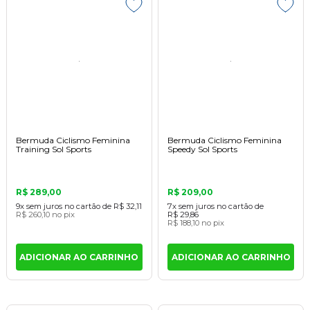
Bermuda Ciclismo Feminina
Bermuda Ciclismo Feminina
Training Sol Sports
Speedy Sol Sports
R$ 289,00
R$ 209,00
9x
sem juros
no cartão
de
R$ 32,11
7x
sem juros
no cartão
de
R$ 260,10
no pix
R$ 29,86
R$ 188,10
no pix
ADICIONAR AO CARRINHO
ADICIONAR AO CARRINHO