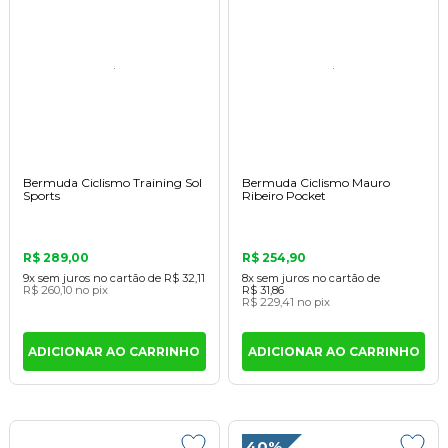
Bermuda Ciclismo Training Sol
Bermuda Ciclismo Mauro
Sports
Ribeiro Pocket
R$ 289,00
R$ 254,90
9x
sem juros
no cartão
de
R$ 32,11
8x
sem juros
no cartão
de
R$ 260,10
no pix
R$ 31,86
R$ 229,41
no pix
ADICIONAR AO CARRINHO
ADICIONAR AO CARRINHO
40%