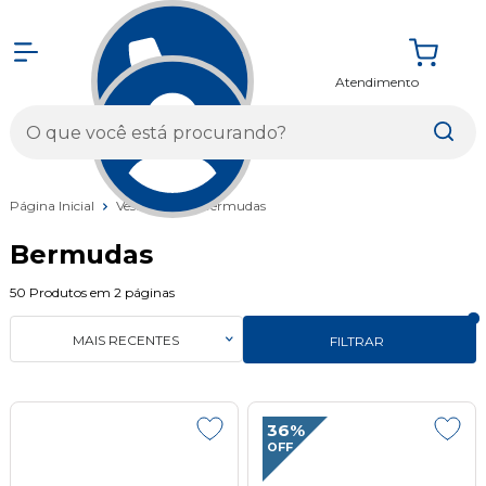
Atendimento
Entrar
Página Inicial
Vestuários
Bermudas
Bermudas
50
Produtos em
2
páginas
MAIS RECENTES
FILTRAR
36%
OFF