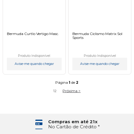
Bermuda Curtlo Vertigo Masc.
Bermuda Ciclismo Matrix Sol
Sports
Produto Indisponível
Produto Indisponível
Avise-me quando chegar
Avise-me quando chegar
Página
1
de
2
1
2
Próxima >
Pagamento Facilitado
Pague com até 2 Cartões