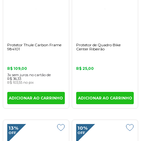
Protetor Thule Carbon Frame
Protetor de Quadro Bike
984101
Center Ribeirão
R$ 109,00
R$ 25,00
3x
sem juros
no cartão
de
R$ 36,33
R$ 103,55
no pix
ADICIONAR AO CARRINHO
ADICIONAR AO CARRINHO
13%
10%
OFF
OFF