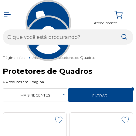
Atendimento
Entrar
Página Inicial
Acessórios
Protetores de Quadros
Protetores de Quadros
6
Produtos em
1
página
MAIS RECENTES
FILTRAR