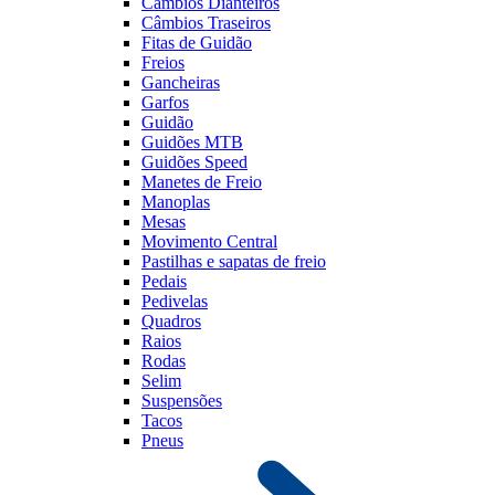
Câmbios Dianteiros
Câmbios Traseiros
Fitas de Guidão
Freios
Gancheiras
Garfos
Guidão
Guidões MTB
Guidões Speed
Manetes de Freio
Manoplas
Mesas
Movimento Central
Pastilhas e sapatas de freio
Pedais
Pedivelas
Quadros
Raios
Rodas
Selim
Suspensões
Tacos
Pneus