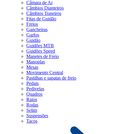
Câmara de Ar
Câmbios Dianteiros
Câmbios Traseiros
Fitas de Guidão
Freios
Gancheiras
Garfos
Guidão
Guidões MTB
Guidões Speed
Manetes de Freio
Manoplas
Mesas
Movimento Central
Pastilhas e sapatas de freio
Pedais
Pedivelas
Quadros
Raios
Rodas
Selim
Suspensões
Tacos