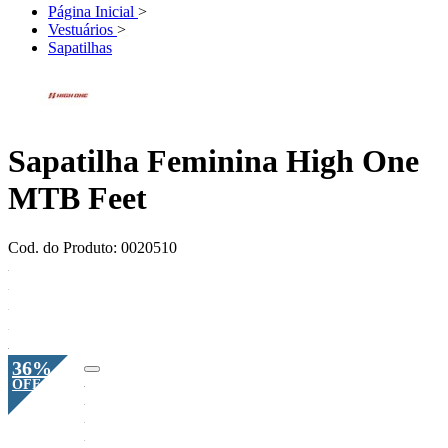
Página Inicial
>
Vestuários
>
Sapatilhas
Sapatilha Feminina High One
MTB Feet
Cod. do Produto: 0020510
36%
OFF