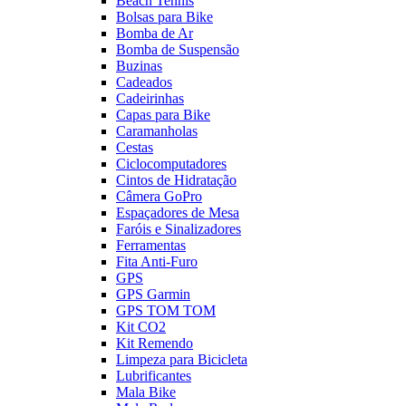
Beach Tennis
Bolsas para Bike
Bomba de Ar
Bomba de Suspensão
Buzinas
Cadeados
Cadeirinhas
Capas para Bike
Caramanholas
Cestas
Ciclocomputadores
Cintos de Hidratação
Câmera GoPro
Espaçadores de Mesa
Faróis e Sinalizadores
Ferramentas
Fita Anti-Furo
GPS
GPS Garmin
GPS TOM TOM
Kit CO2
Kit Remendo
Limpeza para Bicicleta
Lubrificantes
Mala Bike