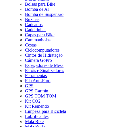
Bolsas para Bike
Bomba de Ar
Bomba de Suspensão
Buzinas
Cadeados
Cadeirinhas
Capas para Bike
Caramanholas
Cestas
Ciclocomputadores
Cintos de Hidratação
Câmera GoPro
Espaçadores de Mesa
Faróis e Sinalizadores
Ferramentas
Fita Anti-Furo
GPS
GPS Garmin
GPS TOM TOM
Kit CO2
Kit Remendo
Limpeza para Bicicleta
Lubrificantes
Mala Bike
Mala Roda