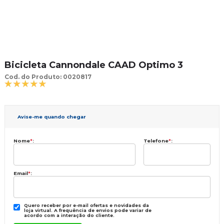
Bicicleta Cannondale CAAD Optimo 3
Cod. do Produto: 0020817
Avise-me quando chegar
Nome
*
:
Telefone
*
:
Email
*
:
Quero receber por e-mail ofertas e novidades da
loja virtual. A frequência de envios pode variar de
acordo com a interação do cliente.