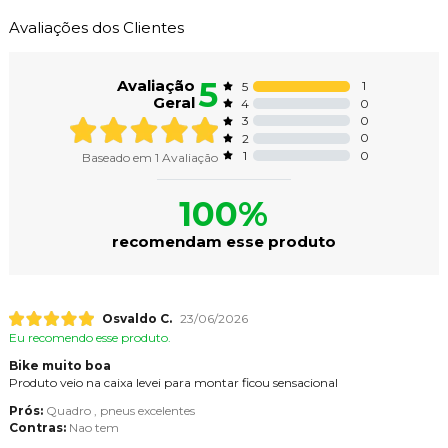
Avaliações dos Clientes
5
Avaliação
1
5
Geral
0
4
0
3
0
2
0
1
Baseado em
1
Avaliação
100%
recomendam esse produto
Osvaldo C.
23/06/2026
Eu recomendo esse produto.
Bike muito boa
Produto veio na caixa levei para montar ficou sensacional
Prós:
Quadro , pneus excelentes
Contras:
Nao tem