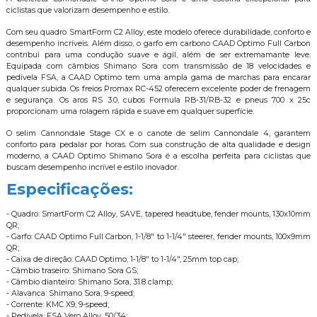
ciclistas que valorizam desempenho e estilo.
Com seu quadro SmartForm C2 Alloy, este modelo oferece durabilidade, conforto e
desempenho incríveis. Além disso, o garfo em carbono CAAD Optimo Full Carbon
contribui para uma condução suave e ágil, além de ser extremamante leve.
Equipada com câmbios Shimano Sora com transmissão de 18 velocidades e
pedivela FSA, a CAAD Optimo tem uma ampla gama de marchas para encarar
qualquer subida. Os freios Promax RC-452 oferecem excelente poder de frenagem
e segurança. Os aros RS 3.0, cubos Formula RB-31/RB-32 e pneus 700 x 25c
proporcionam uma rolagem rápida e suave em qualquer superfície.
O selim Cannondale Stage CX e o canote de selim Cannondale 4, garantem
conforto para pedalar por horas. Com sua construção de alta qualidade e design
moderno, a CAAD Optimo Shimano Sora é a escolha perfeita para ciclistas que
buscam desempenho incrível e estilo inovador.
Especificações:
- Quadro: SmartForm C2 Alloy, SAVE, tapered headtube, fender mounts, 130x10mm
QR;
- Garfo: CAAD Optimo Full Carbon, 1-1/8" to 1-1/4" steerer, fender mounts, 100x9mm
QR;
- Caixa de direção: CAAD Optimo, 1-1/8" to 1-1/4", 25mm top cap;
- Câmbio traseiro: Shimano Sora GS;
- Câmbio dianteiro: Shimano Sora, 31.8 clamp;
- Alavanca: Shimano Sora, 9-speed;
- Corrente: KMC X9, 9-speed;
- Pedivela: FSA Vero Alloy, 50/34;