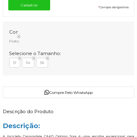
*
Campos obrigatórios
Cor:
Preto
Selecione o Tamanho:
51
54
56
Compre Pelo WhatsApp
Descrição do Produto
Descrição:
A bicicleta Cannondale CAAD Optimo Sora é uma escolha excepcional para