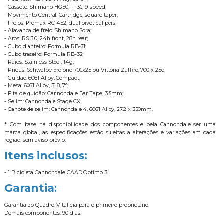
- Cassete: Shimano HG50, 11-30, 9-speed;
- Movimento Central: Cartridge, square taper;
- Freios: Promax RC-452, dual pivot calipers;
- Alavanca de freio: Shimano Sora;
- Aros: RS 3.0, 24h front, 28h rear;
- Cubo dianteiro: Formula RB-31;
- Cubo traseiro: Formula RB-32;
- Raios: Stainless Steel, 14g;
- Pneus: Schwalbe pro one 700x25 ou Vittoria Zaffiro, 700 x 25c;
- Guidão: 6061 Alloy, Compact;
- Mesa: 6061 Alloy, 31.8, 7°;
- Fita de guidão: Cannondale Bar Tape, 3.5mm;
- Selim: Cannondale Stage CX;
- Canote de selim: Cannondale 4, 6061 Alloy, 27.2 x 350mm.
* Com base na disponibilidade dos componentes e pela Cannondale ser uma
marca global, as especificações estão sujeitas a alterações e variações em cada
região, sem aviso prévio.
Itens inclusos:
- 1 Bicicleta Cannondale CAAD Optimo 3.
Garantia:
Garantia do Quadro: Vitalícia para o primeiro proprietário.
Demais componentes: 90 dias.