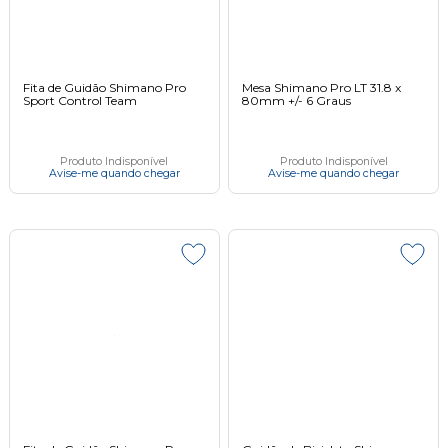
Fita de Guidão Shimano Pro
Mesa Shimano Pro LT 31.8 x
Sport Control Team
80mm +/- 6 Graus
Produto Indisponível
Produto Indisponível
Avise-me quando chegar
Avise-me quando chegar