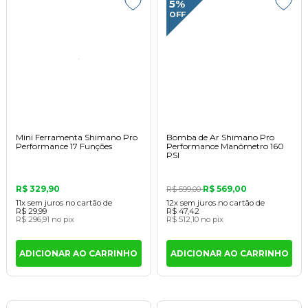
5%
OFF
Mini Ferramenta Shimano Pro
Bomba de Ar Shimano Pro
Performance 17 Funções
Performance Manômetro 160
PSI
R$ 329,90
R$ 569,00
R$ 599,00
11x
sem juros
no cartão
de
12x
sem juros
no cartão
de
R$ 29,99
R$ 47,42
R$ 296,91
no pix
R$ 512,10
no pix
ADICIONAR AO CARRINHO
ADICIONAR AO CARRINHO