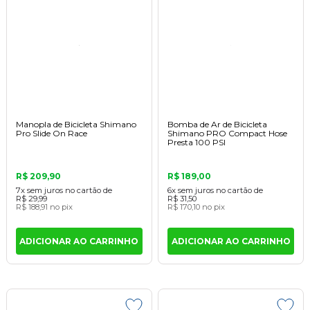
Manopla de Bicicleta Shimano
Bomba de Ar de Bicicleta
Pro Slide On Race
Shimano PRO Compact Hose
Presta 100 PSI
R$ 209,90
R$ 189,00
7x
sem juros
no cartão
de
6x
sem juros
no cartão
de
R$ 29,99
R$ 31,50
R$ 188,91
no pix
R$ 170,10
no pix
ADICIONAR AO CARRINHO
ADICIONAR AO CARRINHO