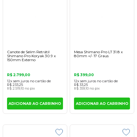
Canote de Selim Retrátil
Mesa Shimano Pro LT 31.8 x
Shimano Pro Koryak 30.9 x
80mm +/- 17 Graus
150mm Externo
R$ 2.799,00
R$ 399,00
12x
sem juros
no cartão
de
12x
sem juros
no cartão
de
R$ 233,25
R$ 33,25
R$ 2.519,10
no pix
R$ 359,10
no pix
ADICIONAR AO CARRINHO
ADICIONAR AO CARRINHO