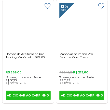
12%
OFF
Bomba de Ar Shimano Pro
Manoplas Shimano Pro
Touring Manômetro 160 PSI
Espuma Com Trava
R$ 369,00
R$ 219,00
R$ 249,00
12x
sem juros
no cartão
de
7x
sem juros
no cartão
de
R$ 30,75
R$ 31,29
R$ 332,10
no pix
R$ 197,10
no pix
ADICIONAR AO CARRINHO
ADICIONAR AO CARRINHO