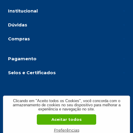
Institucional
Dúvidas
Compras
Pagamento
Selos e Certificados
BIKE CENTER RIBEIRAO COMERCIO DE BICICLETAS LTD, Avenida
Presidente Vargas - 1083 - Jardim América - 14020-260 - Ribeirão Preto -
Clicando em "Aceito todos os Cookies", você concorda com o
SP
armazenamento de cookies no seu dispositivo para melhorar a
CNPJ: 59.299.958/0001-78 | © Todos os direitos reservados - Bike Center
experiência e navegação no site.
Ribeirão - 2026
Aceitar todos
Preferências