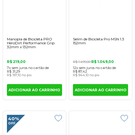
Manopla de Bicicleta PRO
Selim de Bicicleta Pro MSN 1.3
HeroDirt Performance Grip
152mm
32mm x 132mm
R$ 219,00
R$ 1.049,00
R$ 1.499,00
7x
sem juros
no cartão
de
12x
sem juros
no cartão
de
R$ 31,29
R$ 87,42
R$ 197,10
no pix
R$ 944,10
no pix
ADICIONAR AO CARRINHO
ADICIONAR AO CARRINHO
40%
OFF