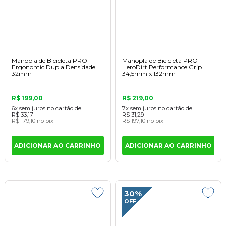
Manopla de Bicicleta PRO
Manopla de Bicicleta PRO
Ergonomic Dupla Densidade
HeroDirt Performance Grip
32mm
34,5mm x 132mm
R$ 199,00
R$ 219,00
6x
sem juros
no cartão
de
7x
sem juros
no cartão
de
R$ 33,17
R$ 31,29
R$ 179,10
no pix
R$ 197,10
no pix
ADICIONAR AO CARRINHO
ADICIONAR AO CARRINHO
30%
OFF