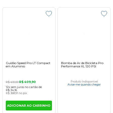
Guidão Speed Pro LT Compact
Bomba de Ar de Bicicleta Pro
em Aluminio
Performance XL 120 PSI
R$ 409,90
Produto Indisponível
R$ 410,00
Avise-me quando chegar
12x
sem juros
no cartão
de
R$ 34,16
R$ 368,91
no pix
ADICIONAR AO CARRINHO