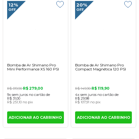
12%
20%
OFF
OFF
Bomba de Ar Shimano Pro
Bomba de Ar Shimano Pro
Mini Performance XS 160 PSI
Compact Magnética 120 PSI
R$ 279,00
R$ 119,90
R$ 319,90
R$ 149,90
9x
sem juros
no cartão
de
4x
sem juros
no cartão
de
R$ 31,00
R$ 29,98
R$ 251,10
no pix
R$ 107,91
no pix
ADICIONAR AO CARRINHO
ADICIONAR AO CARRINHO