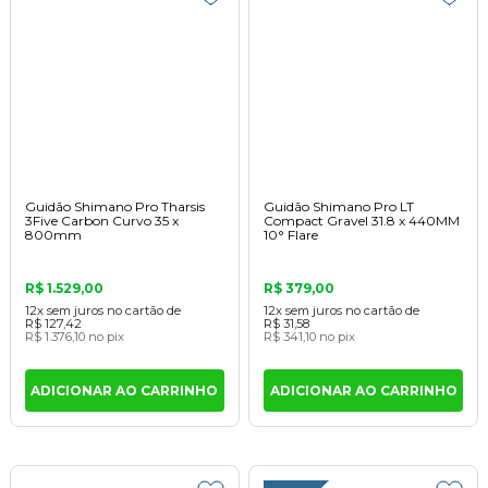
Guidão Shimano Pro Tharsis
Guidão Shimano Pro LT
3Five Carbon Curvo 35 x
Compact Gravel 31.8 x 440MM
800mm
10° Flare
R$ 1.529,00
R$ 379,00
12x
sem juros
no cartão
de
12x
sem juros
no cartão
de
R$ 127,42
R$ 31,58
R$ 1.376,10
no pix
R$ 341,10
no pix
ADICIONAR AO CARRINHO
ADICIONAR AO CARRINHO