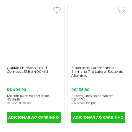
Guidão Shimano Pro LT
Suporte de Caramanhola
Compact 31.8 x 400MM
Shimano Pro Lateral Esquerdo
Alumínio
R$ 409,90
R$ 138,90
12x
sem juros
no cartão
de
4x
sem juros
no cartão
de
R$ 34,16
R$ 34,73
R$ 368,91
no pix
R$ 125,01
no pix
ADICIONAR AO CARRINHO
ADICIONAR AO CARRINHO