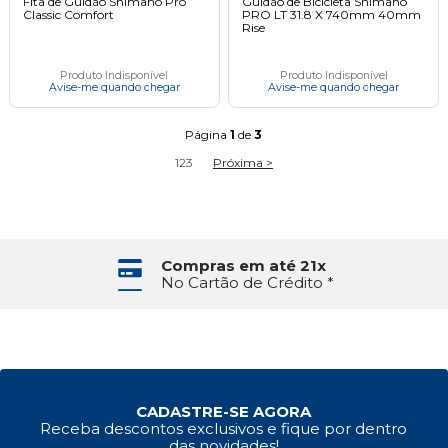
Fita de Guidão Shimano Pro
Guidão de Bicicleta Shimano
Classic Comfort
PRO LT 31.8 X 740mm 40mm
Rise
Produto Indisponível
Produto Indisponível
Avise-me quando chegar
Avise-me quando chegar
Página
1
de
3
1
2
3
Próxima >
Compras em até 21x
No Cartão de Crédito *
CADASTRE-SE AGORA
Receba descontos exclusivos e fique por dentro
das novidades!