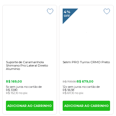
4%
OFF
Suporte de Caramanhola
Selim PRO Turnix CRMO Preto
Shimano Pro Lateral Direito
Alumínio
R$ 169,00
R$ 679,00
R$ 709,90
5x
sem juros
no cartão
de
12x
sem juros
no cartão
de
R$ 33,80
R$ 56,58
R$ 152,10
no pix
R$ 611,10
no pix
ADICIONAR AO CARRINHO
ADICIONAR AO CARRINHO