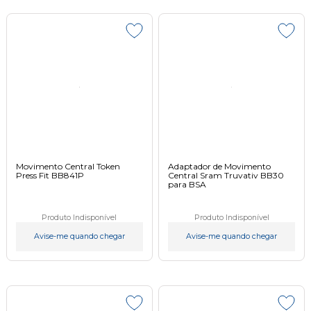
Movimento Central Token
Adaptador de Movimento
Press Fit BB841P
Central Sram Truvativ BB30
para BSA
Produto Indisponível
Produto Indisponível
Avise-me quando chegar
Avise-me quando chegar