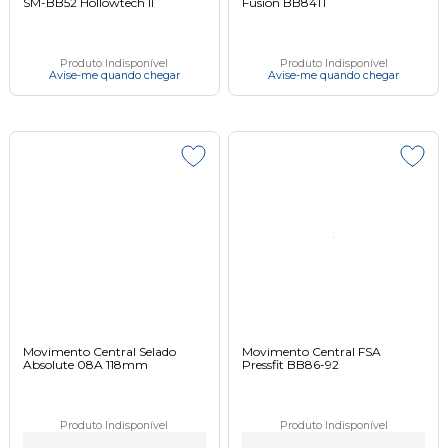
SM-BB52 Hollowtech II
Fusion BB841T
Produto Indisponível
Produto Indisponível
Avise-me quando chegar
Avise-me quando chegar
Movimento Central Selado
Movimento Central FSA
Absolute 08A 118mm
Pressfit BB86-92
Produto Indisponível
Produto Indisponível