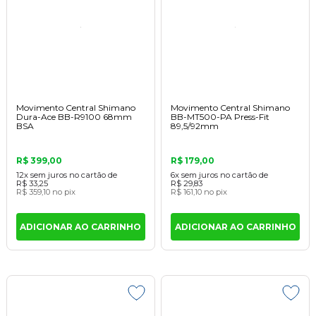
Movimento Central Shimano
Movimento Central Shimano
Dura-Ace BB-R9100 68mm
BB-MT500-PA Press-Fit
BSA
89,5/92mm
R$ 399,00
R$ 179,00
12x
sem juros
no cartão
de
6x
sem juros
no cartão
de
R$ 33,25
R$ 29,83
R$ 359,10
no pix
R$ 161,10
no pix
ADICIONAR AO CARRINHO
ADICIONAR AO CARRINHO