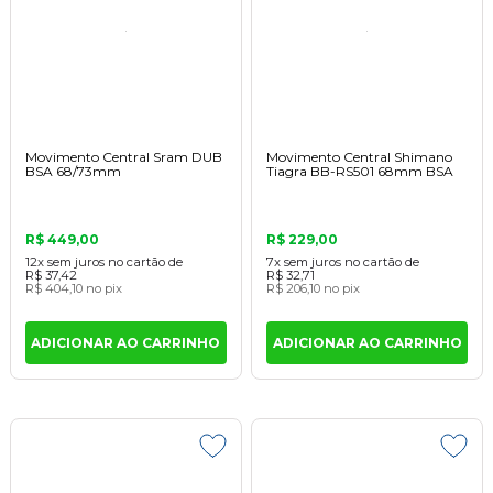
Movimento Central Sram DUB
Movimento Central Shimano
BSA 68/73mm
Tiagra BB-RS501 68mm BSA
R$ 449,00
R$ 229,00
12x
sem juros
no cartão
de
7x
sem juros
no cartão
de
R$ 37,42
R$ 32,71
R$ 404,10
no pix
R$ 206,10
no pix
ADICIONAR AO CARRINHO
ADICIONAR AO CARRINHO