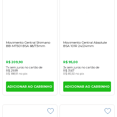
Movimento Central Shimano
Movimento Central Absolute
BB-MT501 BSA 68/73mm
BSA 101R 24/24mm
R$ 209,90
R$ 95,00
7x
sem juros
no cartão
de
3x
sem juros
no cartão
de
R$ 29,99
R$ 31,67
R$ 188,91
no pix
R$ 85,50
no pix
ADICIONAR AO CARRINHO
ADICIONAR AO CARRINHO