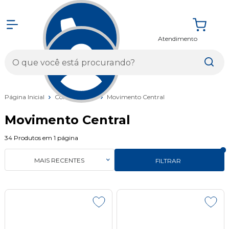
Atendimento
Entrar
Página Inicial
Componentes
Movimento Central
Movimento Central
34
Produtos em
1
página
MAIS RECENTES
FILTRAR