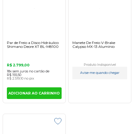
Par de Freio a Disco Hidráulico
Manete De Freio V-Brake
Shimano Deore XT BL-M8100
Calypso MX-13 Alumínio
R$ 2.799,00
Produto Indisponível
18x
sem juros
no cartão
de
Avise-me quando chegar
R$ 155,50
R$ 2.519,10
no pix
ADICIONAR AO CARRINHO