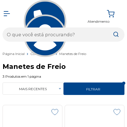
Atendimento
Entrar
Página Inicial
Componentes
Manetes de Freio
Manetes de Freio
3
Produtos em
1
página
MAIS RECENTES
FILTRAR