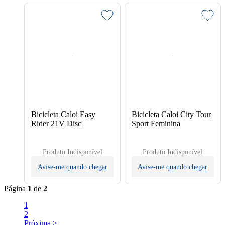
Bicicleta Caloi Easy
Bicicleta Caloi City Tour
Rider 21V Disc
Sport Feminina
Produto Indisponível
Produto Indisponível
Avise-me quando chegar
Avise-me quando chegar
Página
1
de
2
1
2
Próxima >