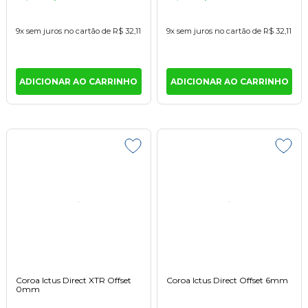
9x
sem juros
no cartão
de
R$ 32,11
9x
sem juros
no cartão
de
R$ 32,11
ADICIONAR AO CARRINHO
ADICIONAR AO CARRINHO
Coroa Ictus Direct XTR Offset
Coroa Ictus Direct Offset 6mm
0mm