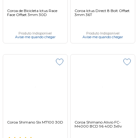
Coroa de Bicicleta Ictus Race
Coroa Ictus Direct 8 Bolt Offset
Face Offset 3mm 30D
3mm 36T
Produto Indisponível
Produto Indisponível
Avise-me quando chegar
Avise-me quando chegar
Coroa Shimano Slx M7100 30D
Coroa Shimano Alivio FC-
M4000 BCD 96 40D 3x9v