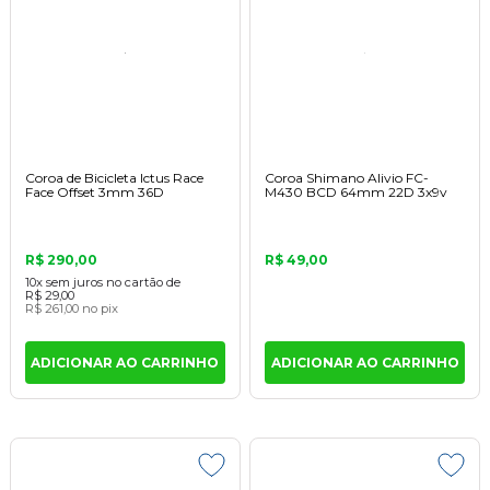
Coroa de Bicicleta Ictus Race
Coroa Shimano Alivio FC-
Face Offset 3mm 36D
M430 BCD 64mm 22D 3x9v
R$ 290,00
R$ 49,00
10x
sem juros
no cartão
de
R$ 29,00
R$ 261,00
no pix
ADICIONAR AO CARRINHO
ADICIONAR AO CARRINHO