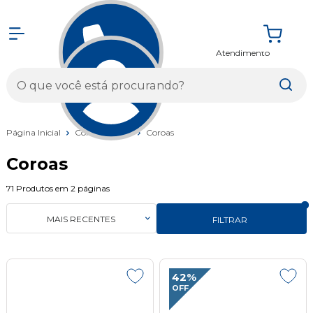
Atendimento
Entrar
Página Inicial
Componentes
Coroas
Coroas
71
Produtos em
2
páginas
MAIS RECENTES
FILTRAR
42%
OFF