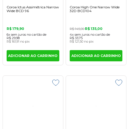
Coroa Ictus Assimétrica Narrow
Coroa High One Narrow Wide
Wide BCD 96
32D BCD104
R$ 179,90
R$ 135,00
R$ 145,00
6x
sem juros
no cartão
de
4x
sem juros
no cartão
de
R$ 29,98
R$ 33,75
R$ 161,91
no pix
R$ 121,50
no pix
ADICIONAR AO CARRINHO
ADICIONAR AO CARRINHO