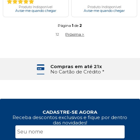
Produto Indisponível
Produto Indisponível
Avise-me quando chegar
Avise-me quando chegar
Página
1
de
2
1
2
Próxima >
Compras em até 21x
No Cartão de Crédito *
CADASTRE-SE AGORA
Receba descontos exclusivos e fique por dentro
das novidades!