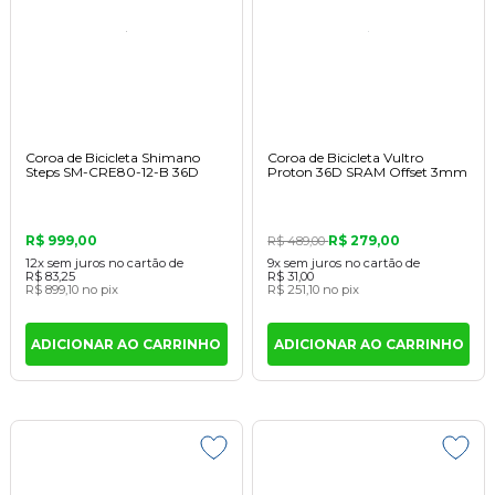
Coroa de Bicicleta Shimano
Coroa de Bicicleta Vultro
Steps SM-CRE80-12-B 36D
Proton 36D SRAM Offset 3mm
R$ 999,00
R$ 279,00
R$ 489,00
12x
sem juros
no cartão
de
9x
sem juros
no cartão
de
R$ 83,25
R$ 31,00
R$ 899,10
no pix
R$ 251,10
no pix
ADICIONAR AO CARRINHO
ADICIONAR AO CARRINHO