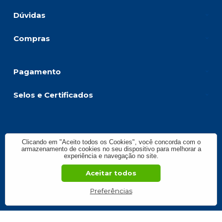
Dúvidas
Compras
Pagamento
Selos e Certificados
BIKE CENTER RIBEIRAO COMERCIO DE BICICLETAS LTD, Avenida
Presidente Vargas - 1083 - Jardim América - 14020-260 - Ribeirão Preto -
Clicando em "Aceito todos os Cookies", você concorda com o
SP
armazenamento de cookies no seu dispositivo para melhorar a
CNPJ: 59.299.958/0001-78 | © Todos os direitos reservados - Bike Center
experiência e navegação no site.
Ribeirão - 2026
Aceitar todos
Preferências