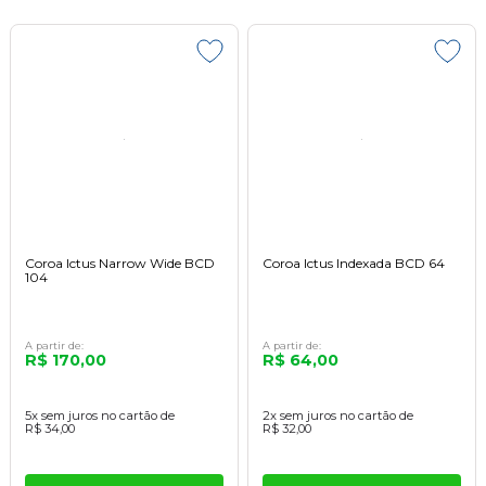
Coroa Ictus Narrow Wide BCD
Coroa Ictus Indexada BCD 64
104
A partir de:
A partir de:
R$ 170,00
R$ 64,00
5x
sem juros
no cartão
de
2x
sem juros
no cartão
de
R$ 34,00
R$ 32,00