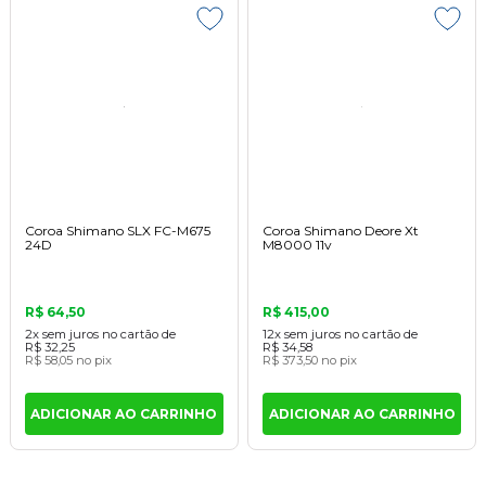
Coroa Shimano SLX FC-M675
Coroa Shimano Deore Xt
24D
M8000 11v
R$ 64,50
R$ 415,00
2x
sem juros
no cartão
de
12x
sem juros
no cartão
de
R$ 32,25
R$ 34,58
R$ 58,05
no pix
R$ 373,50
no pix
ADICIONAR AO CARRINHO
ADICIONAR AO CARRINHO