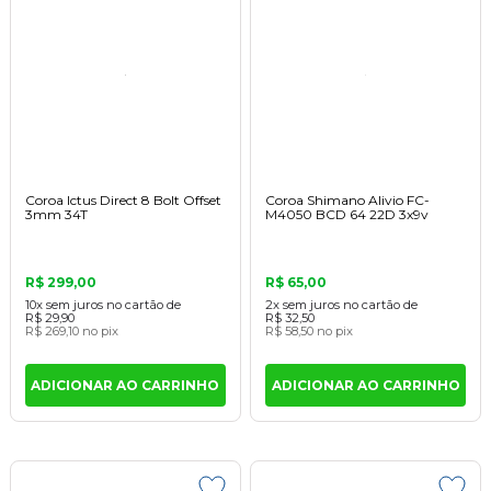
Coroa Ictus Direct 8 Bolt Offset
Coroa Shimano Alivio FC-
3mm 34T
M4050 BCD 64 22D 3x9v
R$ 299,00
R$ 65,00
10x
sem juros
no cartão
de
2x
sem juros
no cartão
de
R$ 29,90
R$ 32,50
R$ 269,10
no pix
R$ 58,50
no pix
ADICIONAR AO CARRINHO
ADICIONAR AO CARRINHO