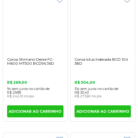
Coroa Shimano Deore FC-
Coroa Ictus Indexada BCD 104
M600 MT500 BCD96 36D
38D
R$ 269,00
R$ 304,00
9x
sem juros
no cartão
de
10x
sem juros
no cartão
de
R$ 29,89
R$ 30,40
R$ 242,10
no pix
R$ 273,60
no pix
ADICIONAR AO CARRINHO
ADICIONAR AO CARRINHO