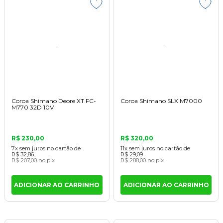
Coroa Shimano Deore XT FC-
Coroa Shimano SLX M7000
M770 32D 10V
R$ 230,00
R$ 320,00
7x
sem juros
no cartão
de
11x
sem juros
no cartão
de
R$ 32,86
R$ 29,09
R$ 207,00
no pix
R$ 288,00
no pix
ADICIONAR AO CARRINHO
ADICIONAR AO CARRINHO