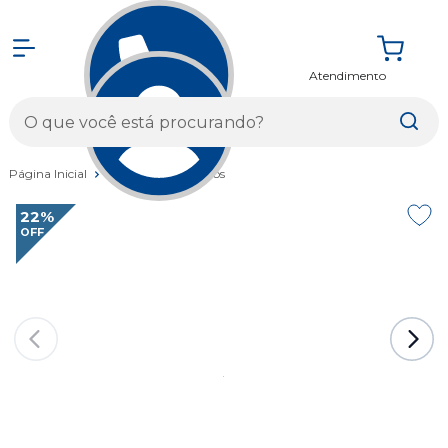
Atendimento
Entrar
Página Inicial
Vestuários
Óculos
22%
OFF