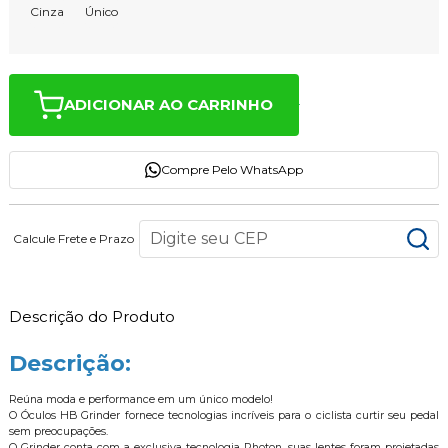
Cinza
Único
ADICIONAR AO CARRINHO
Compre Pelo WhatsApp
Calcule Frete e Prazo
Descrição do Produto
Descrição:
Reúna moda e performance em um único modelo!
O Óculos HB Grinder fornece tecnologias incríveis para o ciclista curtir seu pedal
sem preocupações.
O Grinder conta com a exclusiva tecnologia Photon, suas lentes foram projetadas