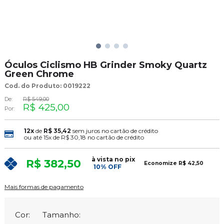
Óculos Ciclismo HB Grinder Smoky Quartz
Green Chrome
Cod. do Produto: 0019222
De:
R$ 549,00
R$ 425,00
Por:
12x
de
R$ 35,42
sem juros no cartão de crédito
ou até
15x
de
R$ 30,18
no cartão de crédito
à vista no pix
R$ 382,50
Economize
R$ 42,50
10% OFF
Mais formas de pagamento
Cor:
Tamanho: