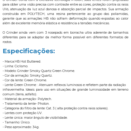
para obter uma visão precisa com contraste entre as cores, proteção contra os raios
UVs, atenuação da luz azul danosa e absorção parcial de impactos. Sua armação
construída em POLYTECH, uma resina pertencente ao grupo das poliamidas,
garante que as armações HB não sofram deformação quando expostas ao calor
além de excelente memória elástica e resistência a tensões mecânicas.
O Grinder ainda vem com 3 nosepads em borracha ultra aderente de tamanhos
diferentes para se adaptar da melhor forma possível em diferentes formatos de
rostos.
Especificações:
- Marca:HB Hot Buttered.
- Linha: Ciclismo.
- Modelo: Grinder Smoky Quartz Green Chrome.
- Cor da armação: Smoky Quartz.
- Cor da lente: Green Chrome.
- Lente Green Chrome: : Atenuam reflexos luminosos e refletem parte da radiação
infravermelha. Ideais para uso em situações de grande luminosidade em terreno
comum (terra, asfalto).
- Material da armação- Polytech.
- Tratamento da lente- Photon.
- Categoria do filtro da lente: Cat. 3 ( alta proteção contra raios solares).
- Lentes com proteção UV.
- Lente única: maior ângulo de visibilidade.
- Tamanho: Único.
- Peso aproximado: 34g.