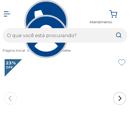
Atendimento
Entrar
Página Inicial
Vestuários
Capacetes
23%
OFF