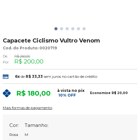
Capacete Ciclismo Vultro Venom
Cod. do Produto: 0020719
De:
R$ 260,00
R$ 200,00
Por:
6x
de
R$ 33,33
sem juros no cartão de crédito
à vista no pix
R$ 180,00
Economize
R$ 20,00
10% OFF
Mais formas de pagamento
Cor:
Tamanho:
Rosa
M