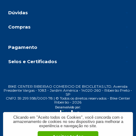
Dúvidas
Compras
Pagamento
Selos e Certificados
BIKE CENTER RIBEIRAO COMERCIO DE BICICLETAS LTD, Avenida
Presidente Vargas - 1083 - Jardim América - 14020-260 - Ribeirão Preto -
SP
CNPJ: 59.299.958/0001-78 | © Todos os direitos reservados - Bike Center
Ribeirão - 2026
Clicando em "Aceito todos os Cookies", você concorda com o
armazenamento de cookies no seu dispositivo para melhorar a
experiência e navegação no site.