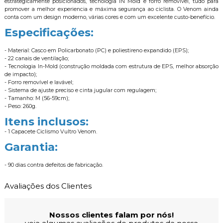
estrategicamente posicionados, tecnologia IN Mold e forro removível, tudo para
promover a melhor experiencia e máxima segurança ao ciclista. O Venom ainda
conta com um design moderno, várias cores e com um excelente custo-benefício.
Especificações:
- Material: Casco em Policarbonato (PC) e poliestireno expandido (EPS);
- 22 canais de ventilação;
- Tecnologia In-Mold (construção moldada com estrutura de EPS, melhor absorção
de impacto);
- Forro removível e lavável;
- Sistema de ajuste preciso e cinta jugular com regulagem;
- Tamanho: M (56-59cm);
- Peso: 260g.
Itens inclusos:
- 1 Capacete Ciclismo Vultro Venom.
Garantia:
- 90 dias contra defeitos de fabricação.
Avaliações dos Clientes
Nossos clientes falam por nós!