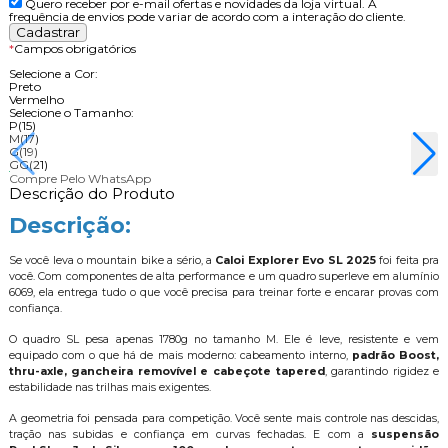
Quero receber por e-mail ofertas e novidades da loja virtual. A
frequência de envios pode variar de acordo com a interação do cliente.
*
Campos obrigatórios
Selecione a Cor:
Preto
Vermelho
Selecione o Tamanho:
P(15)
M(17)
G(19)
GG(21)
Compre Pelo WhatsApp
Descrição do Produto
Descrição:
Se você leva o mountain bike a sério, a
Caloi Explorer Evo SL 2025
foi feita pra
você. Com componentes de alta performance e um quadro superleve em alumínio
6069, ela entrega tudo o que você precisa para treinar forte e encarar provas com
confiança.
O quadro SL pesa apenas 1780g no tamanho M. Ele é leve, resistente e vem
equipado com o que há de mais moderno: cabeamento interno,
padrão Boost,
thru-axle, gancheira removível e cabeçote tapered
, garantindo rigidez e
estabilidade nas trilhas mais exigentes.
A geometria foi pensada para competição. Você sente mais controle nas descidas,
tração nas subidas e confiança em curvas fechadas. E com a
suspensão