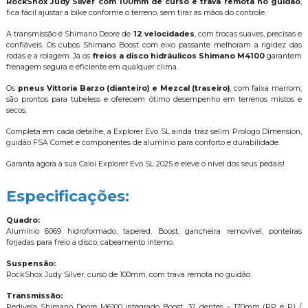
RockShox Judy Silver com 100mm de curso e trava remota no guidão
,
fica fácil ajustar a bike conforme o terreno, sem tirar as mãos do controle.
A transmissão é Shimano Deore de
12 velocidades
, com trocas suaves, precisas e
confiáveis. Os cubos Shimano Boost com eixo passante melhoram a rigidez das
rodas e a rolagem. Já os
freios a disco hidráulicos Shimano M4100
garantem
frenagem segura e eficiente em qualquer clima.
Os
pneus Vittoria Barzo (dianteiro) e Mezcal (traseiro)
, com faixa marrom,
são prontos para tubeless e oferecem ótimo desempenho em terrenos mistos e
secos.
Completa em cada detalhe, a Explorer Evo SL ainda traz selim Prologo Dimension,
guidão FSA Comet e componentes de alumínio para conforto e durabilidade.
Garanta agora a sua Caloi Explorer Evo SL 2025 e eleve o nível dos seus pedais!
Especificações:
Quadro:
Alumínio 6069 hidroformado, tapered, Boost, gancheira removível, ponteiras
forjadas para freio a disco, cabeamento interno.
Suspensão:
RockShox Judy Silver, curso de 100mm, com trava remota no guidão.
Transmissão:
Pedivela Shimano Deore M6100 integrado Boost, 32 dentes – 170mm (PP e P) /