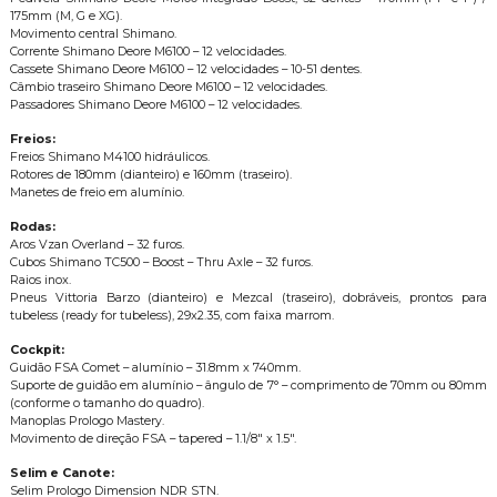
175mm (M, G e XG).
Movimento central Shimano.
Corrente Shimano Deore M6100 – 12 velocidades.
Cassete Shimano Deore M6100 – 12 velocidades – 10-51 dentes.
Câmbio traseiro Shimano Deore M6100 – 12 velocidades.
Passadores Shimano Deore M6100 – 12 velocidades.
Freios:
Freios Shimano M4100 hidráulicos.
Rotores de 180mm (dianteiro) e 160mm (traseiro).
Manetes de freio em alumínio.
Rodas:
Aros Vzan Overland – 32 furos.
Cubos Shimano TC500 – Boost – Thru Axle – 32 furos.
Raios inox.
Pneus Vittoria Barzo (dianteiro) e Mezcal (traseiro), dobráveis, prontos para
tubeless (ready for tubeless), 29x2.35, com faixa marrom.
Cockpit:
Guidão FSA Comet – alumínio – 31.8mm x 740mm.
Suporte de guidão em alumínio – ângulo de 7° – comprimento de 70mm ou 80mm
(conforme o tamanho do quadro).
Manoplas Prologo Mastery.
Movimento de direção FSA – tapered – 1.1/8" x 1.5".
Selim e Canote:
Selim Prologo Dimension NDR STN.