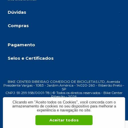
Dúvidas
Compras
Pagamento
Selos e Certificados
BIKE CENTER RIBEIRAO COMERCIO DE BICICLETAS LTD, Avenida
Presidente Vargas - 1083 - Jardim América - 14020-260 - Ribeirão Preto -
SP
CNPJ: 59.299.958/0001-78 | © Todos os direitos reservados - Bike Center
Ribeirão - 2026
Clicando em "Aceito todos os Cookies", você concorda com o
armazenamento de cookies no seu dispositivo para melhorar a
experiência e navegação no site.
Aceitar todos