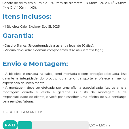
Canote de selim em alumínio – 30.9mm de diâmetro – 300mm (PP e P) / 350mm
(M e G) / 400mm (XG).
Itens inclusos:
- 1 Bicicleta Caloi Explorer Evo SL 2025.
Garantia:
- Quadro: 5 anos (Já contemplada a garantia legal de 90 dias).
- Pintura do quadro e demais componentes: 90 dias (Garantia legal).
Envio e Montagem:
- A bicicleta é enviada na caixa, semi montada e com proteção adequada. Isso
garante a integridade do produto durante o transporte e oferece a melhor
experiência de recebimento.
- A montagem deve ser efetuada por uma oficina especializada. Isso garante a
montagem correta e valida a garantia. O custo da montagem é de
responsabilidade do cliente, e você pode escolher uma oficina de sua confiança
para revisões futuras.
GUIA DE TAMANHOS
PP-13
1,50 – 1,60 m