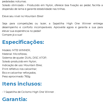
pedaladas noturnas.
Solado otimizado – Produzido em Nylon, oferece boa fixação ao pedal, facilita a
dispersão de lama e garante estabilidade nas trilhas.
Eleve seu nível no Mountain Bike!
Seja para competições ou lazer, a Sapatilha High One Winner entrega
desempenho e conforto incomparáveis. Aproveite agora e garanta a sua para
elevar sua experiência no pedal!
Compre já a sua!
Especificações:
Modelo: MTB WINNER;
Material: Microfibras;
Sistema de ajuste: DUAL DISC ATOP;
Solado produzido em Nylon;
Indicação de uso: Mountain Bike;
Print refletivo nos calcanhar;
Bico e calcanhar reforçados;
Peso aproximado: 760g.
Itens inclusos:
- 1 Sapatilha de Ciclismo High One Winner .
Garantia: