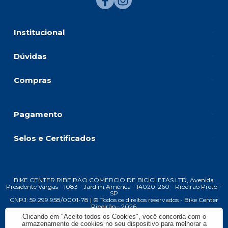
Institucional
Dúvidas
Compras
Pagamento
Selos e Certificados
BIKE CENTER RIBEIRAO COMERCIO DE BICICLETAS LTD, Avenida
Presidente Vargas - 1083 - Jardim América - 14020-260 - Ribeirão Preto -
SP
CNPJ: 59.299.958/0001-78 | © Todos os direitos reservados - Bike Center
Ribeirão - 2026
Clicando em "Aceito todos os Cookies", você concorda com o
armazenamento de cookies no seu dispositivo para melhorar a