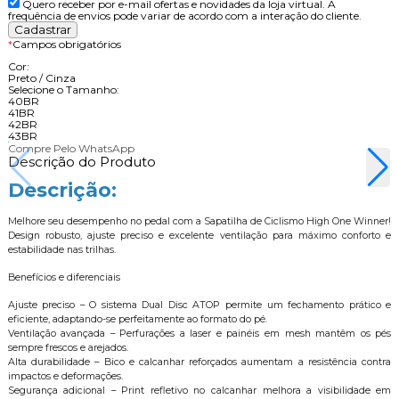
Quero receber por e-mail ofertas e novidades da loja virtual. A
frequência de envios pode variar de acordo com a interação do cliente.
*
Campos obrigatórios
Cor:
Preto / Cinza
Selecione o Tamanho:
40BR
41BR
42BR
43BR
Compre Pelo WhatsApp
Descrição do Produto
Descrição:
Melhore seu desempenho no pedal com a Sapatilha de Ciclismo High One Winner!
Design robusto, ajuste preciso e excelente ventilação para máximo conforto e
estabilidade nas trilhas.
Benefícios e diferenciais
Ajuste preciso – O sistema Dual Disc ATOP permite um fechamento prático e
eficiente, adaptando-se perfeitamente ao formato do pé.
Ventilação avançada – Perfurações a laser e painéis em mesh mantêm os pés
sempre frescos e arejados.
Alta durabilidade – Bico e calcanhar reforçados aumentam a resistência contra
impactos e deformações.
Segurança adicional – Print refletivo no calcanhar melhora a visibilidade em