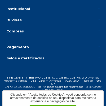
Institucional
Dúvidas
Compras
Pagamento
Selos e Certificados
BIKE CENTER RIBEIRAO COMERCIO DE BICICLETAS LTD, Avenida
Presidente Vargas - 1083 - Jardim América - 14020-260 - Ribeirão Preto -
SP
CNPJ: 59.299.958/0001-78 | © Todos os direitos reservados - Bike Center
Ribeirão - 2026
Clicando em "Aceito todos os Cookies", você concorda com o
armazenamento de cookies no seu dispositivo para melhorar a
experiência e navegação no site.