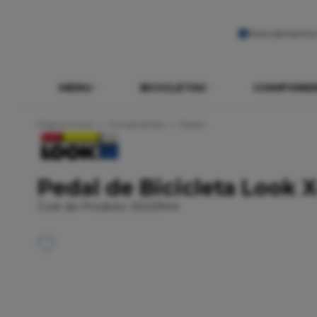
Atendimento
MENU
BICICLETAS
COMPONE
Página Inicial
Componentes
Pedais
Pedal de Bicicleta Look X
Cod. do Produto: 0022944