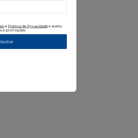
uso
e
Politica de Privacidade
e aceito
s e promoções.
dastrar