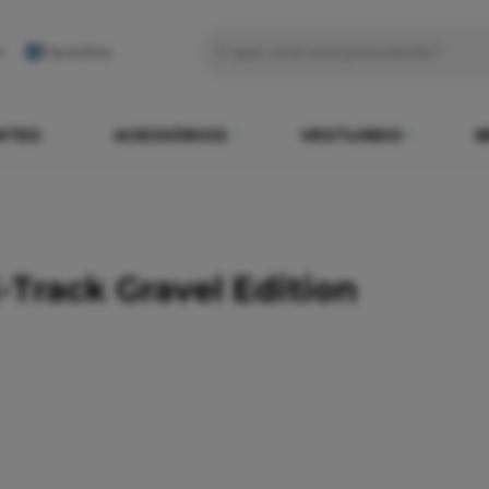
Favoritos
NTES
ACESSÓRIOS
VESTUÁRIO
B
-Track Gravel Edition