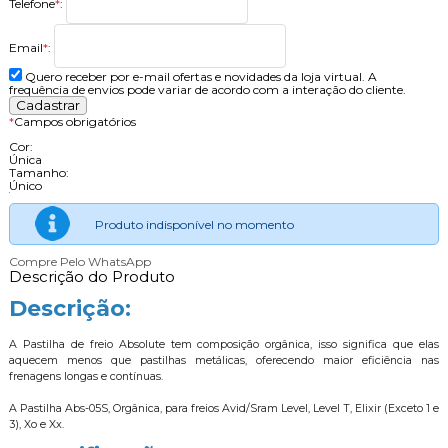
Telefone
*
:
Email
*
:
Quero receber por e-mail ofertas e novidades da loja virtual. A
frequência de envios pode variar de acordo com a interação do cliente.
*
Campos obrigatórios
Cor:
Única
Tamanho:
Único
Produto indisponível no momento
Compre Pelo WhatsApp
Descrição do Produto
Descrição:
A Pastilha de freio Absolute tem composição orgânica, isso significa que elas
aquecem menos que pastilhas metálicas, oferecendo maior eficiência nas
frenagens longas e contínuas.
A Pastilha Abs-05S, Orgânica, para freios Avid/Sram Level, Level T, Elixir (Exceto 1 e
3), Xo e Xx.