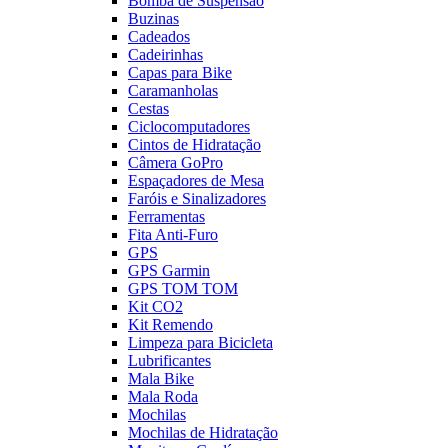
Bomba de Suspensão
Buzinas
Cadeados
Cadeirinhas
Capas para Bike
Caramanholas
Cestas
Ciclocomputadores
Cintos de Hidratação
Câmera GoPro
Espaçadores de Mesa
Faróis e Sinalizadores
Ferramentas
Fita Anti-Furo
GPS
GPS Garmin
GPS TOM TOM
Kit CO2
Kit Remendo
Limpeza para Bicicleta
Lubrificantes
Mala Bike
Mala Roda
Mochilas
Mochilas de Hidratação