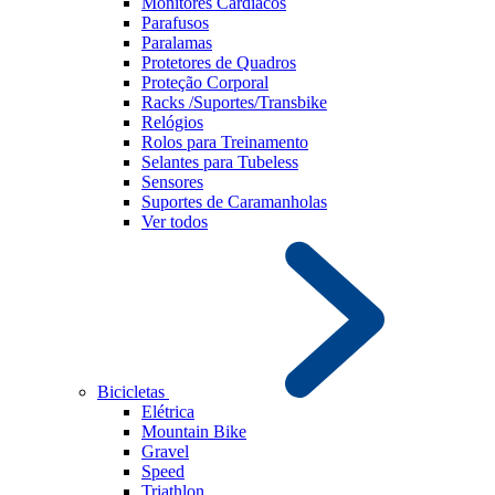
Monitores Cardíacos
Parafusos
Paralamas
Protetores de Quadros
Proteção Corporal
Racks /Suportes/Transbike
Relógios
Rolos para Treinamento
Selantes para Tubeless
Sensores
Suportes de Caramanholas
Ver todos
Bicicletas
Elétrica
Mountain Bike
Gravel
Speed
Triathlon