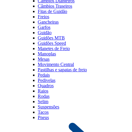
Câmbios Dianteiros
Câmbios Traseiros
Fitas de Guidão
Freios
Gancheiras
Garfos
Guidão
Guidões MTB
Guidões Speed
Manetes de Freio
Manoplas
Mesas
Movimento Central
Pastilhas e sapatas de freio
Pedais
Pedivelas
Quadros
Raios
Rodas
Selim
Suspensões
Tacos
Pneus