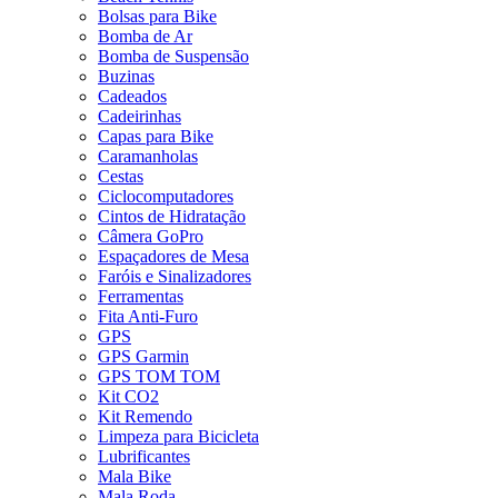
Bolsas para Bike
Bomba de Ar
Bomba de Suspensão
Buzinas
Cadeados
Cadeirinhas
Capas para Bike
Caramanholas
Cestas
Ciclocomputadores
Cintos de Hidratação
Câmera GoPro
Espaçadores de Mesa
Faróis e Sinalizadores
Ferramentas
Fita Anti-Furo
GPS
GPS Garmin
GPS TOM TOM
Kit CO2
Kit Remendo
Limpeza para Bicicleta
Lubrificantes
Mala Bike
Mala Roda