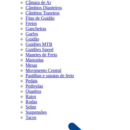
Câmara de Ar
Câmbios Dianteiros
Câmbios Traseiros
Fitas de Guidão
Freios
Gancheiras
Garfos
Guidão
Guidões MTB
Guidões Speed
Manetes de Freio
Manoplas
Mesas
Movimento Central
Pastilhas e sapatas de freio
Pedais
Pedivelas
Quadros
Raios
Rodas
Selim
Suspensões
Tacos