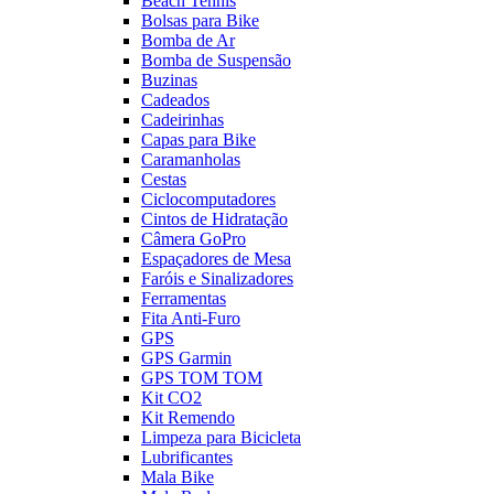
Beach Tennis
Bolsas para Bike
Bomba de Ar
Bomba de Suspensão
Buzinas
Cadeados
Cadeirinhas
Capas para Bike
Caramanholas
Cestas
Ciclocomputadores
Cintos de Hidratação
Câmera GoPro
Espaçadores de Mesa
Faróis e Sinalizadores
Ferramentas
Fita Anti-Furo
GPS
GPS Garmin
GPS TOM TOM
Kit CO2
Kit Remendo
Limpeza para Bicicleta
Lubrificantes
Mala Bike