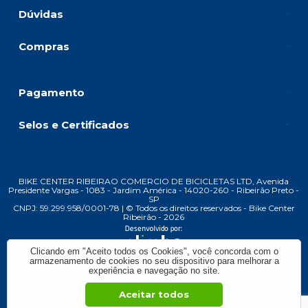
Dúvidas
Compras
Pagamento
Selos e Certificados
BIKE CENTER RIBEIRAO COMERCIO DE BICICLETAS LTD, Avenida
Presidente Vargas - 1083 - Jardim América - 14020-260 - Ribeirão Preto -
SP
CNPJ: 59.299.958/0001-78 | © Todos os direitos reservados - Bike Center
Ribeirão - 2026
Clicando em "Aceito todos os Cookies", você concorda com o
armazenamento de cookies no seu dispositivo para melhorar a
experiência e navegação no site.
Aceitar todos