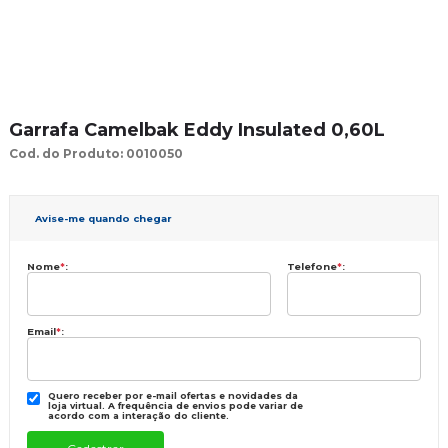
Garrafa Camelbak Eddy Insulated 0,60L
Cod. do Produto: 0010050
Avise-me quando chegar
Nome
*
:
Telefone
*
:
Email
*
:
Quero receber por e-mail ofertas e novidades da
loja virtual. A frequência de envios pode variar de
acordo com a interação do cliente.