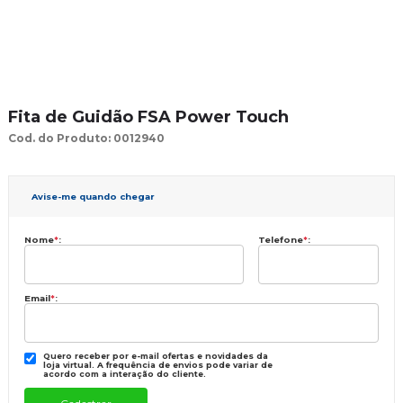
Fita de Guidão FSA Power Touch
Cod. do Produto: 0012940
Avise-me quando chegar
Nome
*
:
Telefone
*
:
Email
*
:
Quero receber por e-mail ofertas e novidades da
loja virtual. A frequência de envios pode variar de
acordo com a interação do cliente.