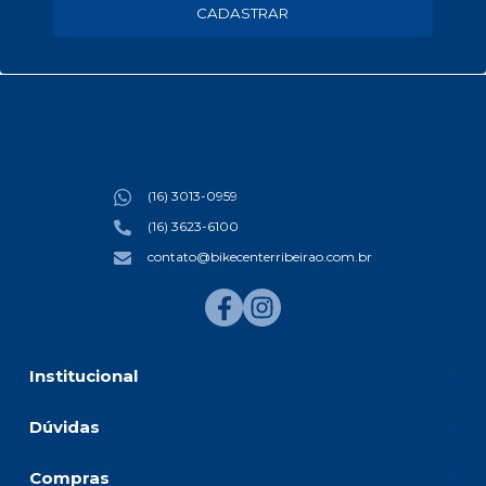
CADASTRAR
(16) 3013-0959
(16) 3623-6100
contato@bikecenterribeirao.com.br
Institucional
Dúvidas
Compras