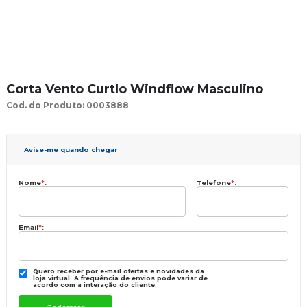
Corta Vento Curtlo Windflow Masculino
Cod. do Produto: 0003888
Avise-me quando chegar
Nome
*
:
Telefone
*
:
Email
*
:
Quero receber por e-mail ofertas e novidades da
loja virtual. A frequência de envios pode variar de
acordo com a interação do cliente.