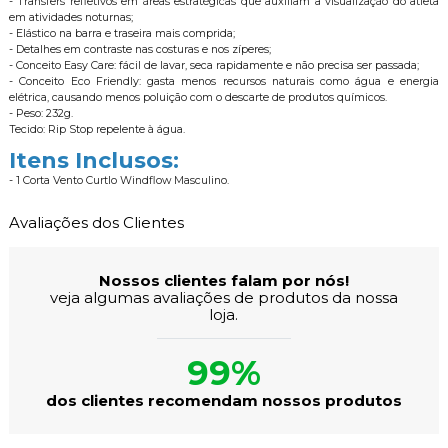
- Transfers refletivos em áreas estratégicas que auxiliam a visualização do atleta
em atividades noturnas;
- Elástico na barra e traseira mais comprida;
- Detalhes em contraste nas costuras e nos zíperes;
- Conceito Easy Care: fácil de lavar, seca rapidamente e não precisa ser passada;
- Conceito Eco Friendly: gasta menos recursos naturais como água e energia
elétrica, causando menos poluição com o descarte de produtos químicos.
- Peso: 232g.
Tecido: Rip Stop repelente à água.
Itens Inclusos:
- 1 Corta Vento Curtlo Windflow Masculino.
Avaliações dos Clientes
Nossos clientes falam por nós!
veja algumas avaliações de produtos da nossa
loja.
99%
dos clientes recomendam nossos produtos