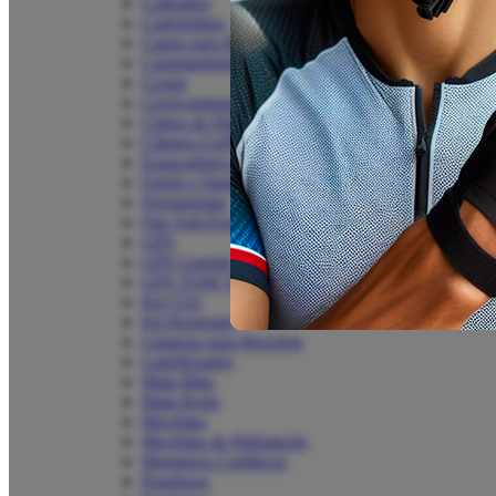
Cadeados
Cadeirinhas
Capas para Bike
Caramanholas
Cestas
Ciclocomputadores
Cintos de Hidratação
Câmera GoPro
Espaçadores de Mesa
Faróis e Sinalizadores
Ferramentas
Fita Anti-Furo
GPS
GPS Garmin
GPS TOM TOM
Kit CO2
Kit Remendo
Limpeza para Bicicleta
Lubrificantes
Mala Bike
Mala Roda
Mochilas
Mochilas de Hidratação
Monitores Cardíacos
Parafusos