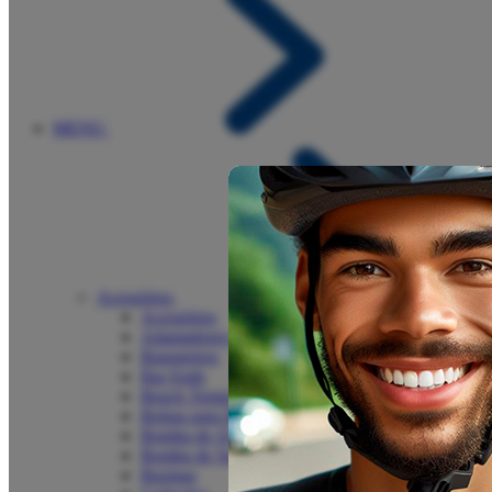
MENU
Acessórios
Acessórios
Adaptadores e Válvulas
Bagageiros
Bar Ends
Beach Tennis
Bolsas para Bike
Bomba de Ar
Bomba de Suspensão
Buzinas