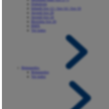
Dobráveis
Infantil Aro 12 / Aro 14 / Aro 16
Juvenil Aro 20
Juvenil Aro 24
Bicicleta Aro 26
BMX
Ver todos
Brinquedos
Brinquedos
Ver todos