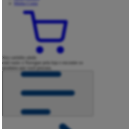
Minha
Conta
Seu carrinho ainda
está vazio :(
Navegue pela loja e encontre os
produtos que você procura.