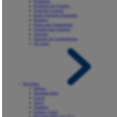
Paralamas
Protetores de Quadros
Proteção Corporal
Racks /Suportes/Transbike
Relógios
Rolos para Treinamento
Selantes para Tubeless
Sensores
Suportes de Caramanholas
Ver todos
Bicicletas
Elétrica
Mountain Bike
Gravel
Speed
Triathlon
Urbana / Lazer
Mountain Bike Aro 27,5