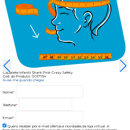
Capacete Infantil Shark Pink Crazy Safety
Cod. do Produto: 0017754
Avise-me quando chegar
Nome
*
:
Telefone
*
:
Email
*
:
Quero receber por e-mail ofertas e novidades da loja virtual. A
frequência de envios pode variar de acordo com a interação do cliente.