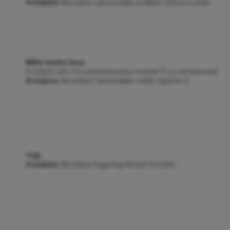
Produto:
Bicicleta Cannondale Scalpel Carbon 4 2024
Bike muito boa
Produto veio na caixa levei para montar ficou sensacional
Produto:
Bicicleta Cannondale CAAD Optimo 3
Top
Produto:
Bicicleta Oggi Big Wheel 7.0 2026