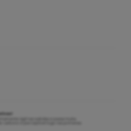
tivas!
emamente ágil nas subidas e passa muita
 carbono é perceptível logo nas primeiras