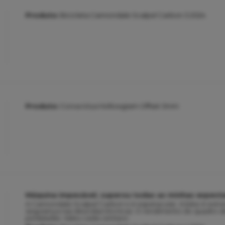
Produto:
Bicicleta Cannondale Scalpel Carbon 3 2024
Produto:
Coroa Ictus Hollowgram Offset 3mm
Máquina impecável, superou todas as minhas expecta
A Cannondale Scalpel Carbon 4 é espetacular. A bike é extr
segurança nas descidas técnicas. O rendimento do quadro de
pedaladas. Valeu cada centavo.