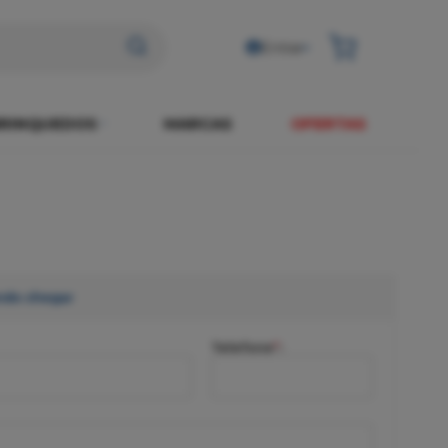
Entrar
RINQUEDOS
MARCAS
OFERTAS
ndo chegar
Telefone
*
: