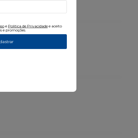
uso
e
Politica de Privacidade
e aceito
s e promoções.
0ml
dastrar