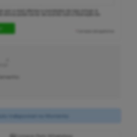
r por e-mail ofertas e novidades da loja virtual. A
e envios pode variar de acordo com a interação do
*
Campos obrigatórios
anja
Tamanho:
uto Indisponível no Momento
Compre Pelo WhatsApp