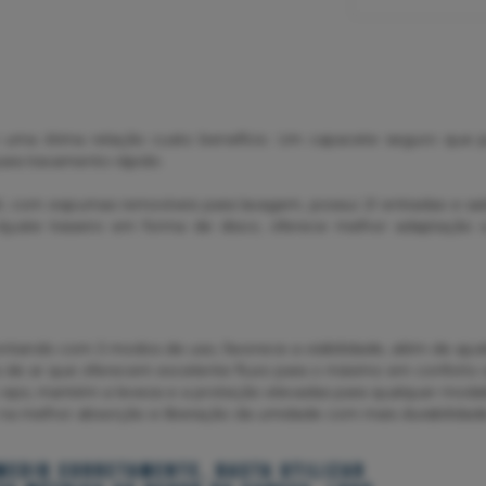
uma ótima relação custo benefício. Um capacete seguro que pos
ara travamento rápido.
 com espumas removíveis para lavagem, possui 21 entradas e saíd
. Ajuste traseiro em forma de disco, oferece melhor adaptação 
ontando com 3 modos de uso, favorece a visibilidade, além de ajus
das de ar que oferecem excelente fluxo para o máximo em conforto 
o eps, mantém a leveza e a proteção elevadas para qualquer modal
o na melhor absorção e liberação da umidade com mais durabilidad