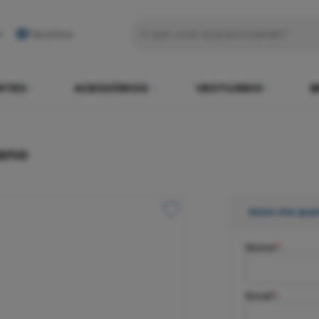
Favoritos
NTES
ACESSÓRIOS
VESTUÁRIO
B
ano
Avise-me qua
Nome
*
:
Email
*
: