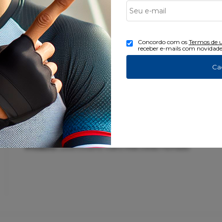
Concordo com os
Termos de 
receber e-mails com novidade
Produto:
Caramanhola Camelbak Podium Vacuum Steel 65
Ca
Produto:
Luva Ciclismo Vultro Rise Dedo Fechado