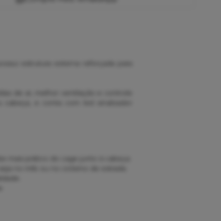
sui estrutura externa reforçada para
as de ar, melhor ventilação e controle
a cabeça, e conta com led sinalizador
te mais prático do cage junto à cabeça.
seja no mtb ou no ciclismo de estrada.
idade.
e.