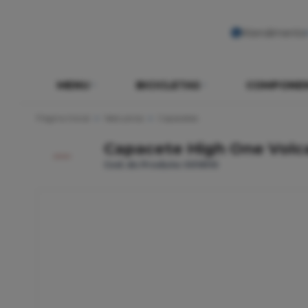
Atendimento
MENU
BICICLETAS
COMPONE
Página Inicial
Vestuários
Capacetes
Capacete High One Volc
Cod. do Produto: 0016110