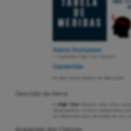
Itens inclusos:
- 1 Capacete High One Volcano.
Garantia:
90 dias contra defeito de fabricação.
Descrição da Marca
A
High One
oferece uma linha comp
desempenho. A marca desenvolve com
em diferentes tipos de pedal, do uso ur
Avaliações dos Clientes