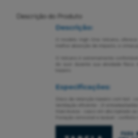
Descrição do Produto
Descrição:
O modelo High One Volcano, oferece 
melhor absorção de impacto, e cintas p
O Volcano é extremamente confortável,
do suor durante sua atividade física
traseiro.
Especificações:
Disco de retenção traseiro com led - c
Ventilação eficiente - 21 entradas/saí
Mais leveza - casco em abs injetado a
Forração removível e lavável - confort