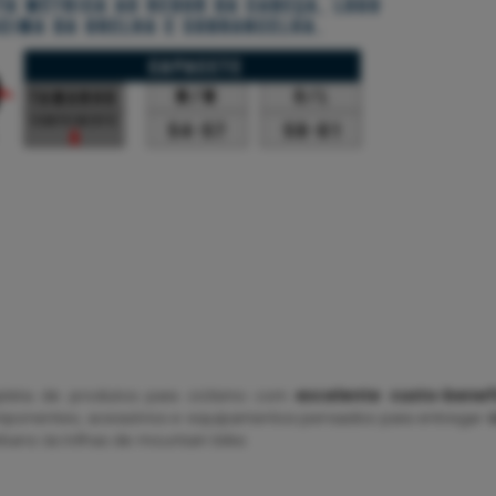
leta de produtos para ciclismo com
excelente custo-benef
ponentes, acessórios e equipamentos pensados para entregar
c
bano às trilhas de mountain bike.