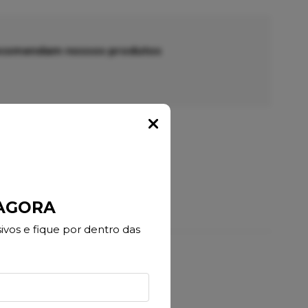
recomendam nossos produtos
Popup
 AGORA
vos e fique por dentro das