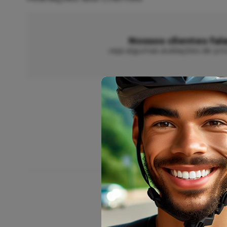
Nossos clientes fal
veja algumas avaliações de pro
Mesac V.
28/07/2026
Eu recomendo esse produto.
Raíssa C.
21/07/2026