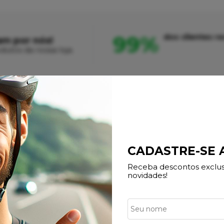
99%
dos clientes 
am por nós!
dutos da nossa loja.
otima
ótima
Produto:
Bicicleta Oggi E-bike Big Wheel 8.0 2024
CADASTRE-SE
Receba descontos exclusi
novidades!
Produto:
Bicicleta Sense Grom 16 2024