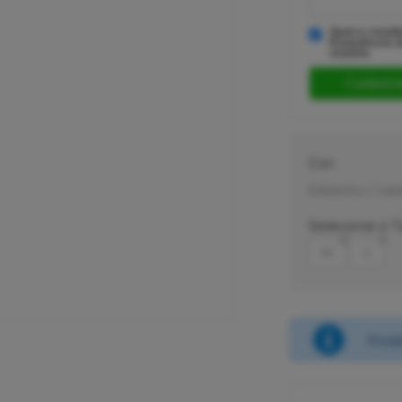
Quero recebe
frequência d
cliente.
Cor:
Estanho / Lar
Selecione o 
M
G
Prod