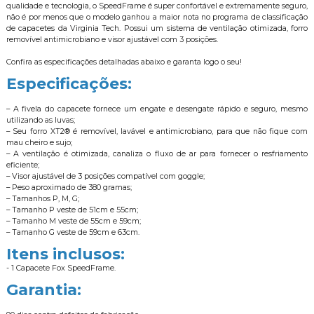
qualidade e tecnologia, o SpeedFrame é super confortável e extremamente seguro,
não é por menos que o modelo ganhou a maior nota no programa de classificação
de capacetes da Virginia Tech. Possui um sistema de ventilação otimizada, forro
removível antimicrobiano e visor ajustável com 3 posições.
Confira as especificações detalhadas abaixo e garanta logo o seu!
Especificações:
– A fivela do capacete fornece um engate e desengate rápido e seguro, mesmo
utilizando as luvas;
– Seu forro XT2® é removível, lavável e antimicrobiano, para que não fique com
mau cheiro e sujo;
– A ventilação é otimizada, canaliza o fluxo de ar para fornecer o resfriamento
eficiente;
– Visor ajustável de 3 posições compatível com goggle;
– Peso aproximado de 380 gramas;
– Tamanhos P, M, G;
– Tamanho P veste de 51cm e 55cm;
– Tamanho M veste de 55cm e 59cm;
– Tamanho G veste de 59cm e 63cm.
Itens inclusos:
- 1 Capacete Fox SpeedFrame.
Garantia: