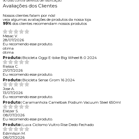
90 dias contra defeitos de fabricação.
Avaliações dos Clientes
Nossos clientes falam por nós!
veja algumas avaliações de produtos da nossa loja.
99%
dos clientes recomendam nossos produtos
Mesac V.
28/07/2026
Eu recomendo esse produto.
otima
ótima
Produto:
Bicicleta Oggi E-bike Big Wheel 8.0 2024
Raíssa C.
21/07/2026
Eu recomendo esse produto.
Produto:
Bicicleta Sense Grom 16 2024
Jose A.
13/07/2026
Eu recomendo esse produto.
Produto:
Caramanhola Camelbak Podium Vacuum Steel 650ml
Eliézer S.
08/07/2026
Eu recomendo esse produto.
Produto:
Luva Ciclismo Vultro Rise Dedo Fechado
Edimilson M.
08/07/2026