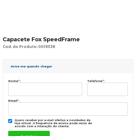
Capacete Fox SpeedFrame
Cod. do Produto: 0019338
Avise-me quando chegar
Nome
*
:
Telefone
*
:
Email
*
:
Quero receber por e-mail ofertas e novidades da
loja virtual. A frequência de envios pode variar de
acordo com a interação do cliente.