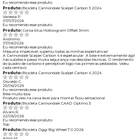
Eu recomendo esse produto.
Produto:
Bicicleta Cannondale Scalpel Carbon 3 2024
Vanessa P.
07/07/2026
Eu recomendo esse produto.
Produto:
Coroa Ictus Hollowgram Offset 3mm
Anônimo
27/06/2026
Eu recomendo esse produto.
Máquina impecável, superou todas as minhas expectativas!
A Cannondale Scalpel Carbon 4 é espetacular. A bike é extremamente ágil
nas subidas e passa muita segurança nas descidas técnicas. O rendimento
do quadro de carbono é perceptível logo nas primeiras pedaladas. Valeu
cada centavo.
Produto:
Bicicleta Cannondale Scalpel Carbon 4 2024
Osvaldo C.
23/06/2026
Eu recomendo esse produto.
Bike muito boa
Produto veio na caixa levei para montar ficou sensacional
Produto:
Bicicleta Cannondale CAAD Optimo 3
Alvaro R.
22/06/2026
Eu recomendo esse produto.
Top
Produto:
Bicicleta Oggi Big Wheel 7.0 2026
Almir M.