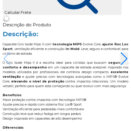
Calcular Frete
Descrição do Produto
Descrição:
Capacete Giro Isode Mips II com
tecnologia MIPS
Evolve Core,
ajuste Roc Loc
Sport
, ventilação eficiente e construção
In-Mold
. Leve, seguro e confortável para
ciclismo de estrada.
O Giro Isode Mips II é a escolha ideal para ciclistas que buscam
segurança,
conforto e desempenho
em um capacete de estrada acessível. Inspirado nos
modelos utilizados por profissionais, ele combina design compacto,
excelente
ventilação
e ajuste preciso com tecnologias avançadas como o MIPS® Evolve
Core,
elevando o nível de proteção
contra impactos rotacionais. Um modelo
versátil, perfeito para quem está começando ou quer evoluir com mais segurança.
Benefícios
Maior proteção contra impactos com tecnologia MIPS®
Ajuste preciso e rápido com sistema Roc Loc® Sport
Ventilação eficiente para pedaladas mais confortáveis
Construção leve que reduz fadiga em longos pedais
Design inspirado em capacetes de alto desempenho
Diferenciais