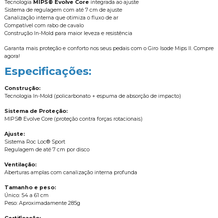
Tecnologia
MIPS® Evolve Core
integrada ao ajuste
Sistema de regulagem com até 7 cm de ajuste
Canalização interna que otimiza o fluxo de ar
Compatível com rabo de cavalo
Construção In-Mold para maior leveza e resistência
Garanta mais proteção e conforto nos seus pedais com o Giro Isode Mips II. Compre
agora!
Especificações:
Construção:
Tecnologia In-Mold (policarbonato + espuma de absorção de impacto)
Sistema de Proteção:
MIPS® Evolve Core (proteção contra forças rotacionais)
Ajuste:
Sistema Roc Loc® Sport
Regulagem de até 7 cm por disco
Ventilação:
Aberturas amplas com canalização interna profunda
Tamanho e peso:
Único: 54 a 61 cm
Peso: Aproximadamente 285g