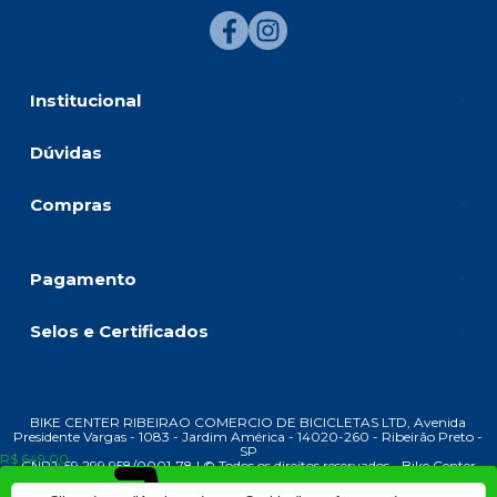
Institucional
Dúvidas
Compras
Pagamento
Selos e Certificados
BIKE CENTER RIBEIRAO COMERCIO DE BICICLETAS LTD, Avenida
Presidente Vargas - 1083 - Jardim América - 14020-260 - Ribeirão Preto -
SP
R$ 649,00
CNPJ: 59.299.958/0001-78 | © Todos os direitos reservados - Bike Center
Ribeirão - 2026