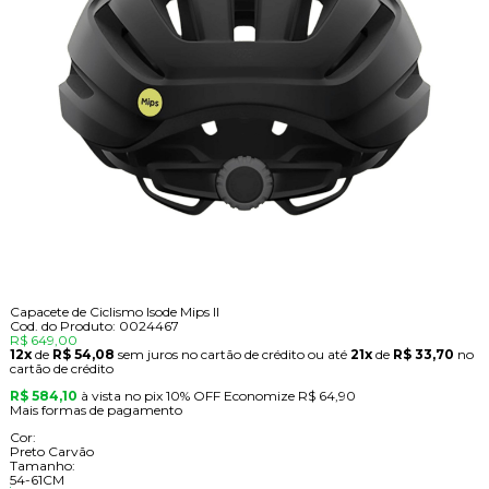
Capacete de Ciclismo Isode Mips II
Cod. do Produto: 0024467
R$ 649,00
12x
de
R$ 54,08
sem juros no cartão de crédito
ou até
21x
de
R$ 33,70
no
cartão de crédito
R$ 584,10
à vista no pix
10% OFF
Economize
R$ 64,90
Mais formas de pagamento
Cor:
Preto Carvão
Tamanho:
54-61CM