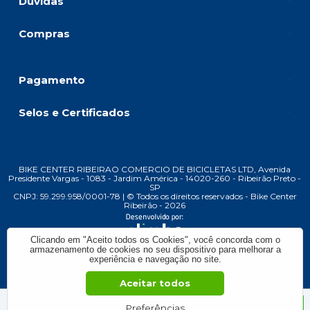
Dúvidas
Compras
Pagamento
Selos e Certificados
BIKE CENTER RIBEIRAO COMERCIO DE BICICLETAS LTD, Avenida
Presidente Vargas - 1083 - Jardim América - 14020-260 - Ribeirão Preto -
SP
CNPJ: 59.299.958/0001-78 | © Todos os direitos reservados - Bike Center
Ribeirão - 2026
Clicando em "Aceito todos os Cookies", você concorda com o
armazenamento de cookies no seu dispositivo para melhorar a
experiência e navegação no site.
Aceitar todos
De:
R$ 1.749,00
Preferências
ADICIONAR AO