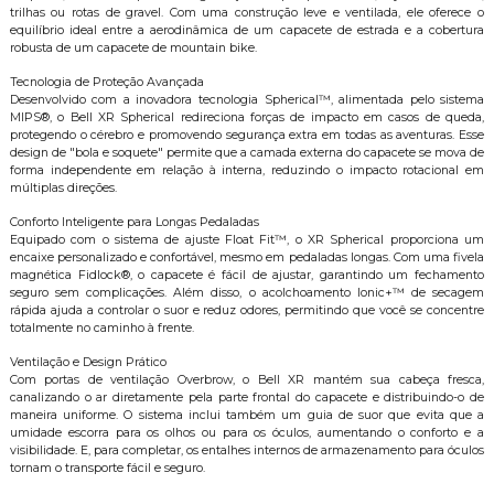
trilhas ou rotas de gravel. Com uma construção leve e ventilada, ele oferece o
equilíbrio ideal entre a aerodinâmica de um capacete de estrada e a cobertura
robusta de um capacete de mountain bike.
Tecnologia de Proteção Avançada
Desenvolvido com a inovadora tecnologia Spherical™, alimentada pelo sistema
MIPS®, o Bell XR Spherical redireciona forças de impacto em casos de queda,
protegendo o cérebro e promovendo segurança extra em todas as aventuras. Esse
design de "bola e soquete" permite que a camada externa do capacete se mova de
forma independente em relação à interna, reduzindo o impacto rotacional em
múltiplas direções.
Conforto Inteligente para Longas Pedaladas
Equipado com o sistema de ajuste Float Fit™, o XR Spherical proporciona um
encaixe personalizado e confortável, mesmo em pedaladas longas. Com uma fivela
magnética Fidlock®, o capacete é fácil de ajustar, garantindo um fechamento
seguro sem complicações. Além disso, o acolchoamento Ionic+™ de secagem
rápida ajuda a controlar o suor e reduz odores, permitindo que você se concentre
totalmente no caminho à frente.
Ventilação e Design Prático
Com portas de ventilação Overbrow, o Bell XR mantém sua cabeça fresca,
canalizando o ar diretamente pela parte frontal do capacete e distribuindo-o de
maneira uniforme. O sistema inclui também um guia de suor que evita que a
umidade escorra para os olhos ou para os óculos, aumentando o conforto e a
visibilidade. E, para completar, os entalhes internos de armazenamento para óculos
tornam o transporte fácil e seguro.