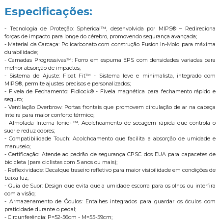
Especificações:
- Tecnologia de Proteção: Spherical™, desenvolvida por MIPS® – Redireciona
forças de impacto para longe do cérebro, promovendo segurança avançada;
- Material da Carcaça: Policarbonato com construção Fusion In-Mold para máxima
durabilidade;
- Camadas Progressivas™: Forro em espuma EPS com densidades variadas para
melhor absorção de impactos;
- Sistema de Ajuste: Float Fit™ - Sistema leve e minimalista, integrado com
MIPS®, permite ajustes precisos e personalizados;
- Fivela de Fechamento: Fidlock® - Fivela magnética para fechamento rápido e
seguro;
- Ventilação Overbrow: Portas frontais que promovem circulação de ar na cabeça
inteira para maior conforto térmico;
- Almofada Interna Ionic+™: Acolchoamento de secagem rápida que controla o
suor e reduz odores;
- Compatibilidade Touch: Acolchoamento que facilita a absorção de umidade e
manuseio;
- Certificação: Atende ao padrão de segurança CPSC dos EUA para capacetes de
bicicleta (para ciclistas com 5 anos ou mais);
- Reflexividade: Decalque traseiro refletivo para maior visibilidade em condições de
baixa luz;
- Guia de Suor: Design que evita que a umidade escorra para os olhos ou interfira
com a visão;
- Armazenamento de Óculos: Entalhes integrados para guardar os óculos com
praticidade durante o pedal;
- Circunferência: P=52-56cm - M=55-59cm;