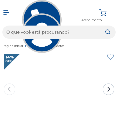
Atendimento
Entrar
Página Inicial
Vestuários
Capacetes
14%
OFF