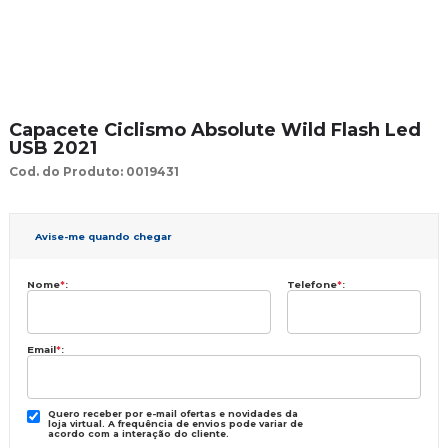
Capacete Ciclismo Absolute Wild Flash Led
USB 2021
Cod. do Produto: 0019431
Avise-me quando chegar
Nome
*
:
Telefone
*
:
Email
*
:
Quero receber por e-mail ofertas e novidades da
loja virtual. A frequência de envios pode variar de
acordo com a interação do cliente.