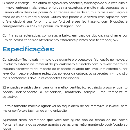
O modelo entrega uma ótima relação custo benefício, fabricação de sua estrutura é
in-mold, entrega mais leveza e rigidez na estrutura, e muito mais seguraça para
usuário, além disso ele possui 22 entradas e saídas de ar, muito mais ventilação e
troca de calor durante o pedal. Outros dois pontos que fazem esse capacete bem
diferenciado é seu forro muito confortável e seu led traseiro, com 9 opções e
carregamento via USB, ele possui um designer lindo.
Confira as características completas a baixo, em caso de dúvida, nos chame por
um de nossos canais de atendimento, estaremos prontos para te atender, ok?
Especificações:
Construção - Tecnologia In-mold que durante o processo de fabricação no molde, o
invólucro externo de material de policarbonato é fundido com o revestimento de
espuma absorvente de impacto do capacete, criando um invólucro externo super
leve. Com peso e volume reduzidos ao redor da cabeça, os capacetes in-mold são
mais confortáveis ​​do que os capacetes tradicionais.
22 entradas e saídas de ar para uma melhor ventilação, reduzindo o suor enquanto
pedala independente a velocidade, mantendo sempre uma temperatura
agradável.
Forro altamente macio e agradável ao toque além de ser removível e lavável para
maior conforto e facilitando a higienização.
Ajustador disco permitindo que você faça ajuste fino da tensão de inclinação
frontal e traseira do capacete usando apenas uma mão, mantendo você focado ao
pedal.