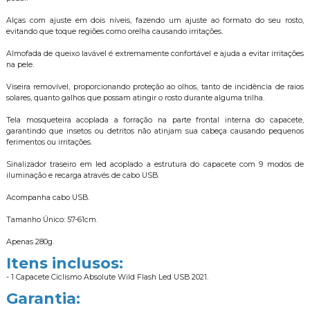
Alças com ajuste em dois níveis, fazendo um ajuste ao formato do seu rosto,
evitando que toque regiões como orelha causando irritações.
Almofada de queixo lavável é extremamente confortável e ajuda a evitar irritações
na pele.
Viseira removível, proporcionando proteção ao olhos, tanto de incidência de raios
solares, quanto galhos que possam atingir o rosto durante alguma trilha.
Tela mosqueteira acoplada a forração na parte frontal interna do capacete,
garantindo que insetos ou detritos não atinjam sua cabeça causando pequenos
ferimentos ou irritações.
Sinalizador traseiro em led acoplado a estrutura do capacete com 9 modos de
iluminação e recarga através de cabo USB.
Acompanha cabo USB.
Tamanho Único: 57-61cm.
Apenas 280g.
Itens inclusos:
- 1 Capacete Ciclismo Absolute Wild Flash Led USB 2021.
Garantia: