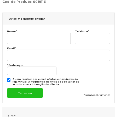
Cod. do Produto: 0019116
Avise-me quando chegar
Nome
*
:
Telefone
*
:
Email
*
:
*Endereço:
Quero receber por e-mail ofertas e novidades da
loja virtual. A frequência de envios pode variar de
acordo com a interação do cliente.
*
Campos obrigatórios
Cor: