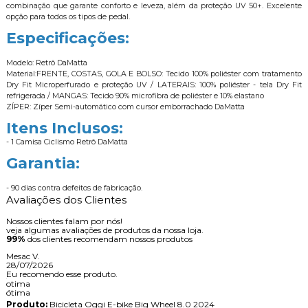
combinação que garante conforto e leveza, além da proteção UV 50+. Excelente
opção para todos os tipos de pedal.
Especificações:
Modelo: Retrô DaMatta
Material:FRENTE, COSTAS, GOLA E BOLSO: Tecido 100% poliéster com tratamento
Dry Fit Microperfurado e proteção UV / LATERAIS: 100% poliéster - tela Dry Fit
refrigerada / MANGAS: Tecido 90% microfibra de poliéster e 10% elastano
ZÍPER: Zíper Semi-automático com cursor emborrachado DaMatta
Itens Inclusos:
- 1 Camisa Ciclismo Retrô DaMatta
Garantia:
- 90 dias contra defeitos de fabricação.
Avaliações dos Clientes
Nossos clientes falam por nós!
veja algumas avaliações de produtos da nossa loja.
99%
dos clientes recomendam nossos produtos
Mesac V.
28/07/2026
Eu recomendo esse produto.
otima
ótima
Produto:
Bicicleta Oggi E-bike Big Wheel 8.0 2024