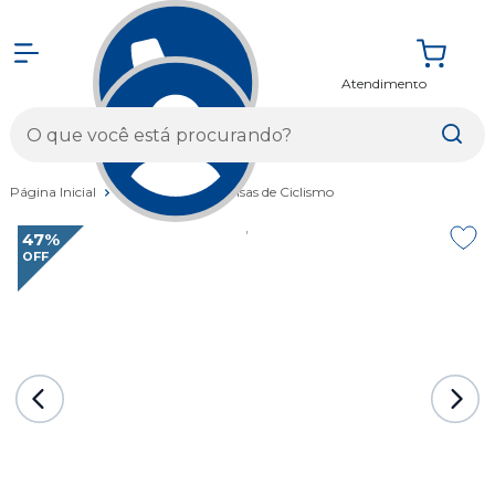
Atendimento
Entrar
Página Inicial
Vestuários
Camisas de Ciclismo
47%
OFF