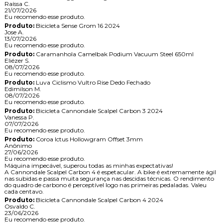
Raíssa C.
21/07/2026
Eu recomendo esse produto.
Produto:
Bicicleta Sense Grom 16 2024
Jose A.
13/07/2026
Eu recomendo esse produto.
Produto:
Caramanhola Camelbak Podium Vacuum Steel 650ml
Eliézer S.
08/07/2026
Eu recomendo esse produto.
Produto:
Luva Ciclismo Vultro Rise Dedo Fechado
Edimilson M.
08/07/2026
Eu recomendo esse produto.
Produto:
Bicicleta Cannondale Scalpel Carbon 3 2024
Vanessa P.
07/07/2026
Eu recomendo esse produto.
Produto:
Coroa Ictus Hollowgram Offset 3mm
Anônimo
27/06/2026
Eu recomendo esse produto.
Máquina impecável, superou todas as minhas expectativas!
A Cannondale Scalpel Carbon 4 é espetacular. A bike é extremamente ágil
nas subidas e passa muita segurança nas descidas técnicas. O rendimento
do quadro de carbono é perceptível logo nas primeiras pedaladas. Valeu
cada centavo.
Produto:
Bicicleta Cannondale Scalpel Carbon 4 2024
Osvaldo C.
23/06/2026
Eu recomendo esse produto.