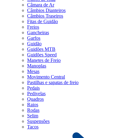
Câmara de Ar
Câmbios Dianteiros
Câmbios Traseiros
Fitas de Guidão
Freios
Gancheiras
Garfos
Guidão
Guidões MTB
Guidões Speed
Manetes de Freio
Manoplas
Mesas
Movimento Central
Pastilhas e sapatas de freio
Pedais
Pedivelas
Quadros
Raios
Rodas
Selim
Suspensões
Tacos