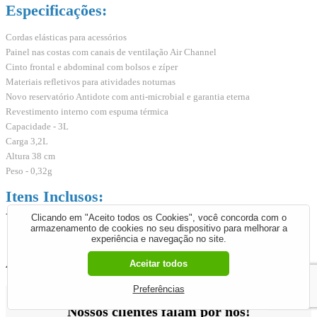
Especificações:
Cordas elásticas para acessórios
Painel nas costas com canais de ventilação Air Channel
Cinto frontal e abdominal com bolsos e zíper
Materiais refletivos para atividades noturnas
Novo reservatório Antidote com anti-microbial e garantia eterna
Revestimento interno com espuma térmica
Capacidade - 3L
Carga 3,2L
Altura 38 cm
Peso - 0,32g
Itens Inclusos:
- 1 mochila de hidratação
Clicando em "Aceito todos os Cookies", você concorda com o
armazenamento de cookies no seu dispositivo para melhorar a
experiência e navegação no site.
Avaliações dos Clientes
Aceitar todos
Preferências
Nossos clientes falam por nós!