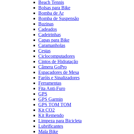
Beach Tennis
Bolsas para Bike
Bomba de Ar
Bomba de Suspensão
Buzinas
Cadeados
Cadeirinhas
Capas para Bike
Caramanholas
Cestas
Ciclocomputadores
Cintos de Hidratação
Câmera GoPro
Espaçadores de Mesa
Faróis e Sinalizadores
Ferramentas
Fita Anti-Furo
GPS
GPS Garmin
GPS TOM TOM
Kit CO2
Kit Remendo
Limpeza para Bicicleta
Lubrificantes
Mala Bike