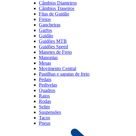
Câmbios Dianteiros
Câmbios Traseiros
Fitas de Guidão
Freios
Gancheiras
Garfos
Guidão
Guidões MTB
Guidões Speed
Manetes de Freio
Manoplas
Mesas
Movimento Central
Pastilhas e sapatas de freio
Pedais
Pedivelas
Quadros
Raios
Rodas
Selim
Suspensões
Tacos
Pneus