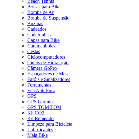
Beach Tennis
Bolsas para Bike
Bomba de Ar
Bomba de Suspensão
Buzinas
Cadeados
Cadeirinhas
Capas para Bike
Caramanholas
Cestas
Ciclocomputadores
Cintos de Hidratação
Câmera GoPro
Espaçadores de Mesa
Faróis e Sinalizadores
Ferramentas
Fita Anti-Furo
GPS
GPS Garmin
GPS TOM TOM
Kit CO2
Kit Remendo
Limpeza para Bicicleta
Lubrificantes
Mala Bike