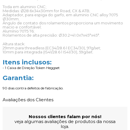
Toda em aluminio CNC;
Medidas: Ø28.6x34x30mm for Road, CX & ATB;
Adaptador, para espiga do garfo, em aluminio CNC alloy 7075
Ø30mm;
ngulo de contato dos rolamentos proporciona um movimento
macio e confortável;
Alumínio 7075 T6;
Rolamentos de alta precisão: Ø30.2×41.0x7x45°x45°.
Altura stack:
29mm para threadless (EC34/28.6 l EC34/30), 97g/set;
10mm para integrada (IS41/28.6 l IS41/30), 59g/set.
Itens inclusos:
- 1 Caixa de Direção Token Heggset
Garantia:
90 dias contra defeitos de fabricação.
Avaliações dos Clientes
Nossos clientes falam por nós!
veja algumas avaliações de produtos da nossa
loja.