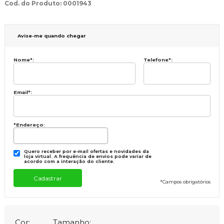
Cod. do Produto: 0001943
Avise-me quando chegar
Nome
*
:
Telefone
*
:
Email
*
:
*Endereço:
Quero receber por e-mail ofertas e novidades da
loja virtual. A frequência de envios pode variar de
acordo com a interação do cliente.
*
Campos obrigatórios
Cor:
Tamanho: