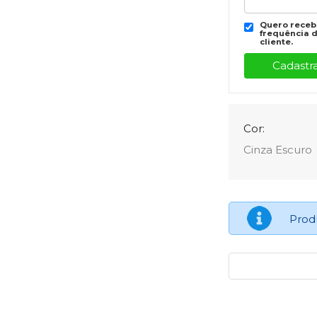
Quero recebe
frequência d
cliente.
Cor:
Cinza Escuro
Prod