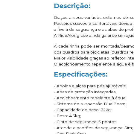
Descrição:
Graças a seus variados sistemas de s
Passeios suaves e confortáveis devido
a fivela de segurança e as abas de pro
A RideAlong Lite ainda garante um ajust
A cadeirinha pode ser montada/desmon
dos quadros para bicicletas (quadros 
Maior visibilidade graças ao refletor in
O acolchoamento repelente à água é fá
Especificações:
- Apoios e alças para pés ajustáveis;
- Abas de proteção integradas;
- Acolchoamento repelente à água;
- Sistema de suspensão DualBeam;
- Capacidade de peso: 22kg:
- Peso: 4.3kg;
- Cinto de segurança: 3 pontos:
- Atende a padrões de segurança: Sim;
- Cor: Dark Gray.