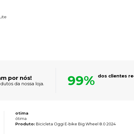
Lite
99%
dos clientes 
am por nós!
dutos da nossa loja.
otima
ótima
Produto:
Bicicleta Oggi E-bike Big Wheel 8.0 2024