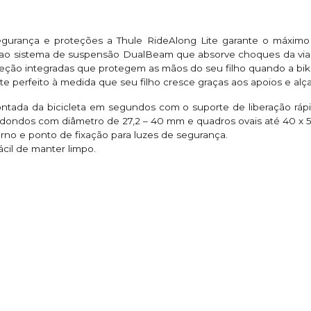
egurança e proteções a Thule RideAlong Lite garante o máximo
 ao sistema de suspensão DualBeam que absorve choques da via.
teção integradas que protegem as mãos do seu filho quando a bik
e perfeito à medida que seu filho cresce graças aos apoios e alça
tada da bicicleta em segundos com o suporte de liberação rápid
redondos com diâmetro de 27,2 – 40 mm e quadros ovais até 40 x 
terno e ponto de fixação para luzes de segurança.
cil de manter limpo.