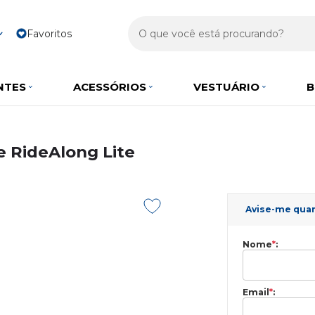
Favoritos
NTES
ACESSÓRIOS
VESTUÁRIO
B
e RideAlong Lite
Avise-me qua
Nome
*
:
Email
*
: