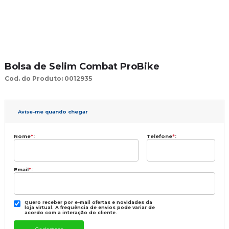
Bolsa de Selim Combat ProBike
Cod. do Produto: 0012935
Avise-me quando chegar
Nome
*
:
Telefone
*
:
Email
*
:
Quero receber por e-mail ofertas e novidades da
loja virtual. A frequência de envios pode variar de
acordo com a interação do cliente.