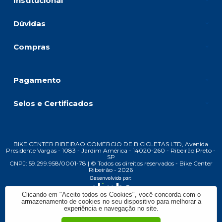
Institucional
Dúvidas
Compras
Pagamento
Selos e Certificados
BIKE CENTER RIBEIRAO COMERCIO DE BICICLETAS LTD, Avenida
Presidente Vargas - 1083 - Jardim América - 14020-260 - Ribeirão Preto -
SP
CNPJ: 59.299.958/0001-78 | © Todos os direitos reservados - Bike Center
Ribeirão - 2026
Clicando em "Aceito todos os Cookies", você concorda com o
armazenamento de cookies no seu dispositivo para melhorar a
experiência e navegação no site.