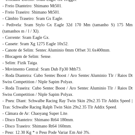
- Freio Dianteiro: Shimano Mt501.
- Freio Traseiro: Shimano Mt501.
- Câmbio Traseiro: Sram Gx Eagle.
- Pedivela: Sram Stylo Gx Eagle 32d 170 Mm (tamanho S) 175 Mm
(tamanhos m / l / Xl).
- Corrente: Sram Eagle Gx.
- Cassete: Sram Xg 1275 Eagle 10x52.
- Canote de Selim: Sentec Aluminio 0mm Offset 31.6x400mm.
- Blocagem de Selim: Sense.
- Selim: Fizik Taiga.
- Movimento Central: Sram Dub Fp30 Mtb73.
- Roda Dianteira: Cubo Sentec Boost / Aro Sentec Aluminio Tlr / Raios Dt
Swiss Competition / Niple Sapim Polyax.
- Roda Traseira: Cubo Sentec Boost / Aro Sentec Aluminio Tlr / Raios Dt
Swiss Competition / Niple Sapim Polyax.
- Pneu: Diant: Schwalbe Racing Ray Twin Skin 29x2.35 Tlr Addix Speed |
Tras: Schwalbe Racing Ralph Twin Skin 29x2.35 Tlr Addix Speed.
- Câmara de Ar: Chaoyang Super Lite.
- Disco Dianteiro: Shimano Rt64 180mm.
- Disco Traseiro: Shimano Rt64 160mm.
- Peso: 12.30 Kg * o Peso Pode Variar Em Até 3%.