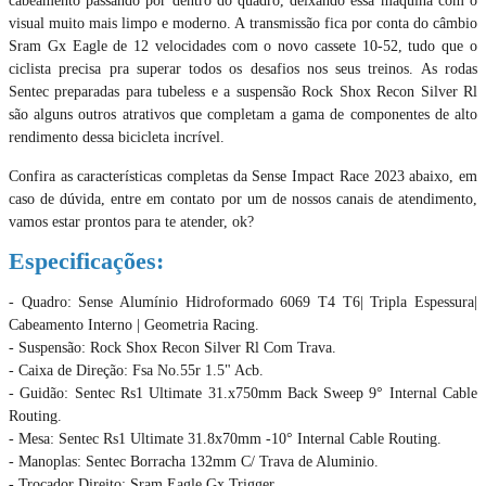
cabeamento passando por dentro do quadro, deixando essa máquina com o
visual muito mais limpo e moderno. A transmissão fica por conta do câmbio
Sram Gx Eagle de 12 velocidades com o novo cassete 10-52, tudo que o
ciclista precisa pra superar todos os desafios nos seus treinos. As rodas
Sentec preparadas para tubeless e a suspensão Rock Shox Recon Silver Rl
são alguns outros atrativos que completam a gama de componentes de alto
rendimento dessa bicicleta incrível.
Confira as características completas da Sense Impact Race 2023 abaixo, em
caso de dúvida, entre em contato por um de nossos canais de atendimento,
vamos estar prontos para te atender, ok?
Especificações:
- Quadro: Sense Alumínio Hidroformado 6069 T4 T6| Tripla Espessura|
Cabeamento Interno | Geometria Racing.
- Suspensão: Rock Shox Recon Silver Rl Com Trava.
- Caixa de Direção: Fsa No.55r 1.5" Acb.
- Guidão: Sentec Rs1 Ultimate 31.x750mm Back Sweep 9° Internal Cable
Routing.
- Mesa: Sentec Rs1 Ultimate 31.8x70mm -10° Internal Cable Routing.
- Manoplas: Sentec Borracha 132mm C/ Trava de Aluminio.
- Trocador Direito: Sram Eagle Gx Trigger.