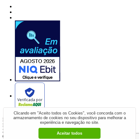
Verificada por
Clicando em "Aceito todos os Cookies", você concorda com o
armazenamento de cookies no seu dispositivo para melhorar a
BIKE CENTER RIBEIRAO COMERCIO DE BICICLETAS
experiência e navegação no site.
LTD, Avenida Presidente Vargas - 1083 - Jardim América - 14020-
260 - Ribeirão Preto - SP
Aceitar todos
CNPJ: 59.299.958/0001-78 | © Todos os direitos reservados - Bike