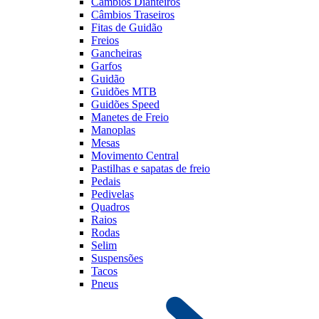
Câmbios Dianteiros
Câmbios Traseiros
Fitas de Guidão
Freios
Gancheiras
Garfos
Guidão
Guidões MTB
Guidões Speed
Manetes de Freio
Manoplas
Mesas
Movimento Central
Pastilhas e sapatas de freio
Pedais
Pedivelas
Quadros
Raios
Rodas
Selim
Suspensões
Tacos
Pneus