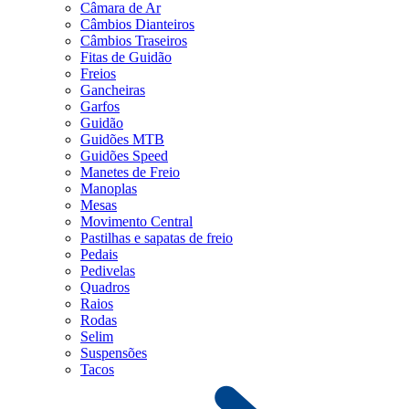
Câmara de Ar
Câmbios Dianteiros
Câmbios Traseiros
Fitas de Guidão
Freios
Gancheiras
Garfos
Guidão
Guidões MTB
Guidões Speed
Manetes de Freio
Manoplas
Mesas
Movimento Central
Pastilhas e sapatas de freio
Pedais
Pedivelas
Quadros
Raios
Rodas
Selim
Suspensões
Tacos