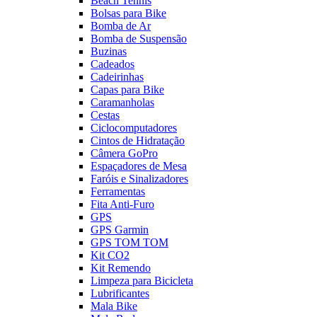
Beach Tennis
Bolsas para Bike
Bomba de Ar
Bomba de Suspensão
Buzinas
Cadeados
Cadeirinhas
Capas para Bike
Caramanholas
Cestas
Ciclocomputadores
Cintos de Hidratação
Câmera GoPro
Espaçadores de Mesa
Faróis e Sinalizadores
Ferramentas
Fita Anti-Furo
GPS
GPS Garmin
GPS TOM TOM
Kit CO2
Kit Remendo
Limpeza para Bicicleta
Lubrificantes
Mala Bike