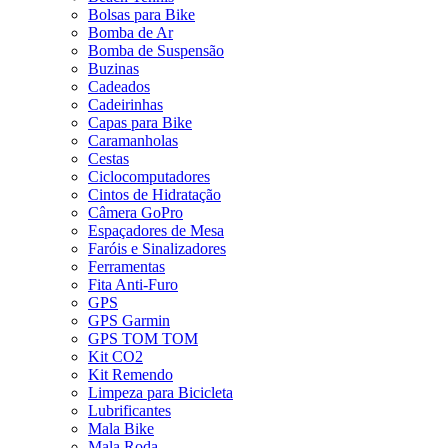
Bolsas para Bike
Bomba de Ar
Bomba de Suspensão
Buzinas
Cadeados
Cadeirinhas
Capas para Bike
Caramanholas
Cestas
Ciclocomputadores
Cintos de Hidratação
Câmera GoPro
Espaçadores de Mesa
Faróis e Sinalizadores
Ferramentas
Fita Anti-Furo
GPS
GPS Garmin
GPS TOM TOM
Kit CO2
Kit Remendo
Limpeza para Bicicleta
Lubrificantes
Mala Bike
Mala Roda