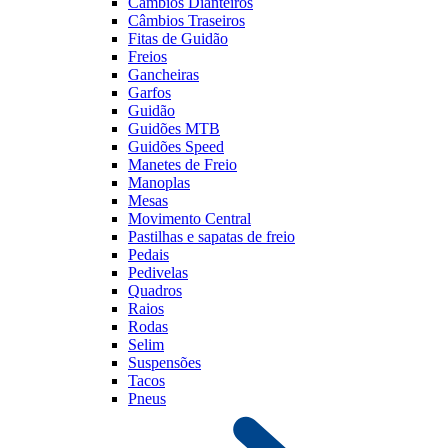
Câmbios Dianteiros
Câmbios Traseiros
Fitas de Guidão
Freios
Gancheiras
Garfos
Guidão
Guidões MTB
Guidões Speed
Manetes de Freio
Manoplas
Mesas
Movimento Central
Pastilhas e sapatas de freio
Pedais
Pedivelas
Quadros
Raios
Rodas
Selim
Suspensões
Tacos
Pneus