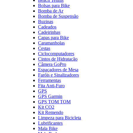
Beach Tennis
Bolsas para Bike
Bomba de Ar
Bomba de Suspensão
Buzinas
Cadeados
Cadeirinhas
Capas para Bike
Caramanholas
Cestas
Ciclocomputadores
Cintos de Hidratação
Câmera GoPro
Espaçadores de Mesa
Faróis e Sinalizadores
Ferramentas
Fita Anti-Furo
GPS
GPS Garmin
GPS TOM TOM
Kit CO2
Kit Remendo
Limpeza para Bicicleta
Lubrificantes
Mala Bike