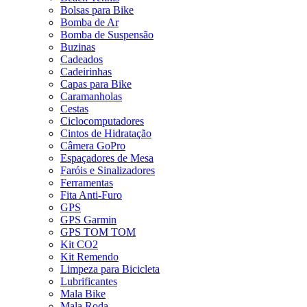
Bolsas para Bike
Bomba de Ar
Bomba de Suspensão
Buzinas
Cadeados
Cadeirinhas
Capas para Bike
Caramanholas
Cestas
Ciclocomputadores
Cintos de Hidratação
Câmera GoPro
Espaçadores de Mesa
Faróis e Sinalizadores
Ferramentas
Fita Anti-Furo
GPS
GPS Garmin
GPS TOM TOM
Kit CO2
Kit Remendo
Limpeza para Bicicleta
Lubrificantes
Mala Bike
Mala Roda