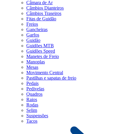
Câmara de Ar
Câmbios Dianteiros
Câmbios Traseiros
Fitas de Guidão
Freios
Gancheiras
Garfos
Guidão
Guidões MTB
Guidões Speed
Manetes de Freio
Manoplas
Mesas
Movimento Central
Pastilhas e sapatas de freio
Pedais
Pedivelas
Quadros
Raios
Rodas
Selim
Suspensões
Tacos