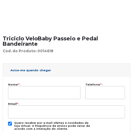
Triciclo VeloBaby Passeio e Pedal
Bandeirante
Cod. do Produto: 0014618
Avise-me quando chegar
Nome
*
:
Telefone
*
:
Email
*
:
Quero receber por e-mail ofertas e novidades da
loja virtual. A frequência de envios pode variar de
acordo com a interação do cliente.