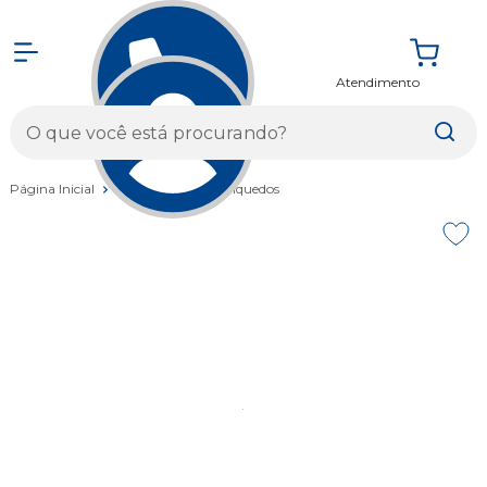
Atendimento
Entrar
Página Inicial
Brinquedos
Brinquedos