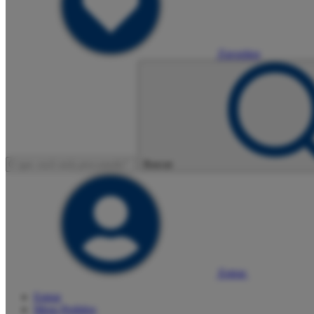
Favoritos
Buscar
Entrar
Entrar
Meus
Pedidos