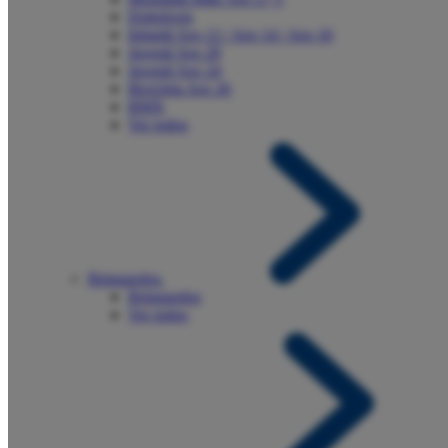
Dobráveis
Infantil Aro 12 / Aro 14 / Aro 16
Juvenil Aro 20
Juvenil Aro 24
Bicicleta Aro 26
BMX
Ver todos
Brinquedos
Brinquedos
Ver todos