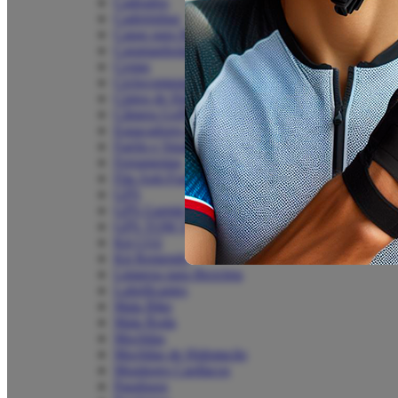
Cadeados
Cadeirinhas
Capas para Bike
Caramanholas
Cestas
Ciclocomputadores
Cintos de Hidratação
Câmera GoPro
Espaçadores de Mesa
Faróis e Sinalizadores
Ferramentas
Fita Anti-Furo
GPS
GPS Garmin
GPS TOM TOM
Kit CO2
Kit Remendo
Limpeza para Bicicleta
Lubrificantes
Mala Bike
Mala Roda
Mochilas
Mochilas de Hidratação
Monitores Cardíacos
Parafusos