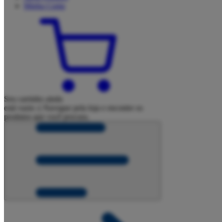
Minha
Conta
Seu carrinho ainda
está vazio :(
Navegue pela loja e encontre os
produtos que você procura.