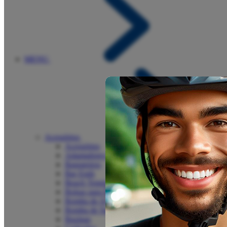
MENU
Acessórios
Acessórios
Adaptadores e Válvulas
Bagageiros
Bar Ends
Beach Tennis
Bolsas para Bike
Bomba de Ar
Bomba de Suspensão
Buzinas