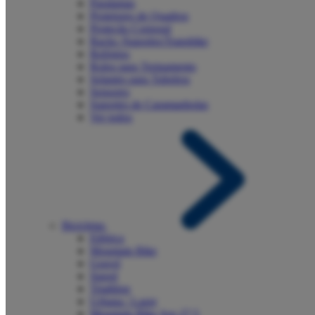
Paralamas
Protetores de Quadros
Proteção Corporal
Racks /Suportes/Transbike
Relógios
Rolos para Treinamento
Selantes para Tubeless
Sensores
Suportes de Caramanholas
Ver todos
Bicicletas
Elétrica
Mountain Bike
Gravel
Speed
Triathlon
Urbana / Lazer
Mountain Bike Aro 27,5