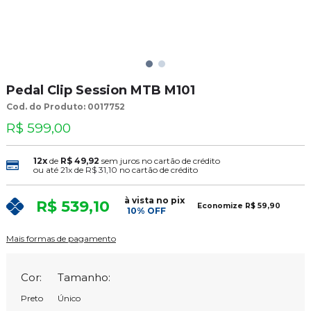
Pedal Clip Session MTB M101
Cod. do Produto: 0017752
R$ 599,00
12x
de
R$ 49,92
sem juros no cartão de crédito
ou até
21x
de
R$ 31,10
no cartão de crédito
à vista no pix
R$ 539,10
Economize
R$ 59,90
10% OFF
Mais formas de pagamento
Cor:
Tamanho:
Preto
Único