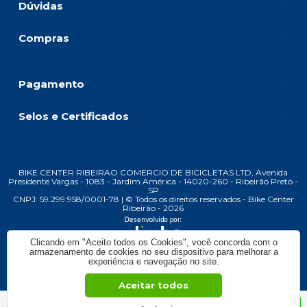
Dúvidas
Compras
Pagamento
Selos e Certificados
BIKE CENTER RIBEIRAO COMERCIO DE BICICLETAS LTD, Avenida
Presidente Vargas - 1083 - Jardim América - 14020-260 - Ribeirão Preto -
SP
CNPJ: 59.299.958/0001-78 | © Todos os direitos reservados - Bike Center
Ribeirão - 2026
Clicando em "Aceito todos os Cookies", você concorda com o
armazenamento de cookies no seu dispositivo para melhorar a
experiência e navegação no site.
Aceitar todos