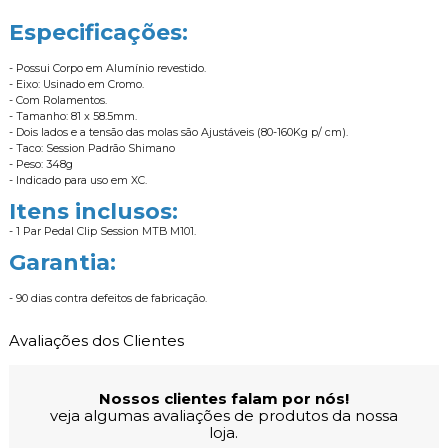
Especificações:
- Possui Corpo em Alumínio revestido.
- Eixo: Usinado em Cromo.
- Com Rolamentos.
- Tamanho: 81 x 58.5mm.
- Dois lados e a tensão das molas são Ajustáveis (80-160Kg p/ cm).
- Taco: Session Padrão Shimano
- Peso: 348g
- Indicado para uso em XC.
Itens inclusos:
- 1 Par Pedal Clip Session MTB M101.
Garantia:
- 90 dias contra defeitos de fabricação.
Avaliações dos Clientes
Nossos clientes falam por nós!
veja algumas avaliações de produtos da nossa
loja.