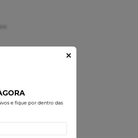
0ml
Popup
 AGORA
vos e fique por dentro das