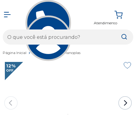
Atendimento
Entrar
Página Inicial
Componentes
Manoplas
12%
OFF