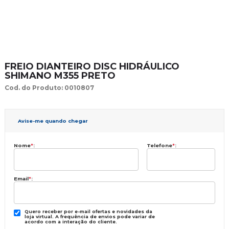
FREIO DIANTEIRO DISC HIDRÁULICO
SHIMANO M355 PRETO
Cod. do Produto: 0010807
Avise-me quando chegar
Nome
*
:
Telefone
*
:
Email
*
:
Quero receber por e-mail ofertas e novidades da
loja virtual. A frequência de envios pode variar de
acordo com a interação do cliente.