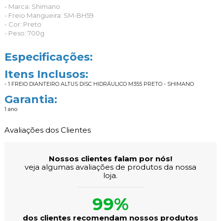
- Marca: Shimano
- Freio Mangueira: SM-BH59
- Cor: Preto
- Peso: 700g
Especificações:
Itens Inclusos:
- 1 FREIO DIANTEIRO ALTUS DISC HIDRÁULICO M355 PRETO - SHIMANO
Garantia:
1 ano
Avaliações dos Clientes
Nossos clientes falam por nós!
veja algumas avaliações de produtos da nossa
loja.
99%
dos clientes recomendam nossos produtos