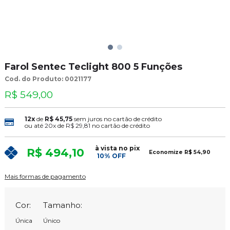
Farol Sentec Teclight 800 5 Funções
Cod. do Produto: 0021177
R$ 549,00
12x
de
R$ 45,75
sem juros no cartão de crédito
ou até
20x
de
R$ 29,81
no cartão de crédito
à vista no pix
R$ 494,10
Economize
R$ 54,90
10% OFF
Mais formas de pagamento
Cor:
Tamanho:
Única
Único