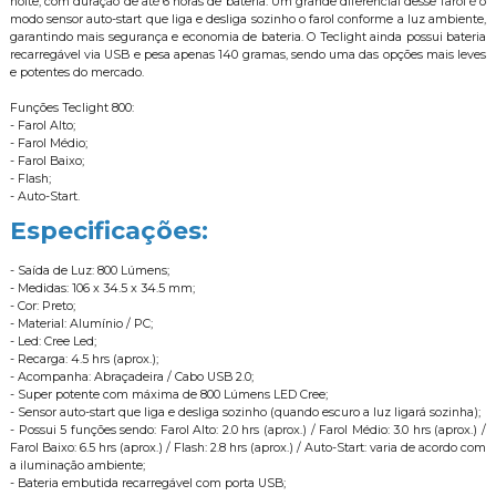
noite, com duração de até 6 horas de bateria. Um grande diferencial desse farol é o
modo sensor auto-start que liga e desliga sozinho o farol conforme a luz ambiente,
garantindo mais segurança e economia de bateria. O Teclight ainda possui bateria
recarregável via USB e pesa apenas 140 gramas, sendo uma das opções mais leves
e potentes do mercado.
Funções Teclight 800:
- Farol Alto;
- Farol Médio;
- Farol Baixo;
- Flash;
- Auto-Start.
Especificações:
- Saída de Luz: 800 Lúmens;
- Medidas: 106 x 34.5 x 34.5 mm;
- Cor: Preto;
- Material: Alumínio / PC;
- Led: Cree Led;
- Recarga: 4.5 hrs (aprox.);
- Acompanha: Abraçadeira / Cabo USB 2.0;
- Super potente com máxima de 800 Lúmens LED Cree;
- Sensor auto-start que liga e desliga sozinho (quando escuro a luz ligará sozinha);
- Possui 5 funções sendo: Farol Alto: 2.0 hrs (aprox.) / Farol Médio: 3.0 hrs (aprox.) /
Farol Baixo: 6.5 hrs (aprox.) / Flash: 2.8 hrs (aprox.) / Auto-Start: varia de acordo com
a iluminação ambiente;
- Bateria embutida recarregável com porta USB;