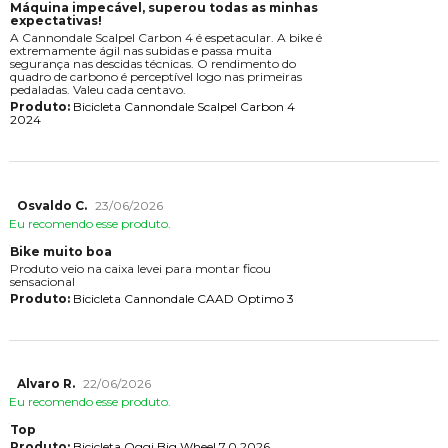
Máquina impecável, superou todas as minhas
expectativas!
A Cannondale Scalpel Carbon 4 é espetacular. A bike é
extremamente ágil nas subidas e passa muita
segurança nas descidas técnicas. O rendimento do
quadro de carbono é perceptível logo nas primeiras
pedaladas. Valeu cada centavo.
Produto:
Bicicleta Cannondale Scalpel Carbon 4
2024
Osvaldo C.
23/06/2026
Eu recomendo esse produto.
Bike muito boa
Produto veio na caixa levei para montar ficou
sensacional
Produto:
Bicicleta Cannondale CAAD Optimo 3
Alvaro R.
22/06/2026
Eu recomendo esse produto.
Top
Produto:
Bicicleta Oggi Big Wheel 7.0 2026