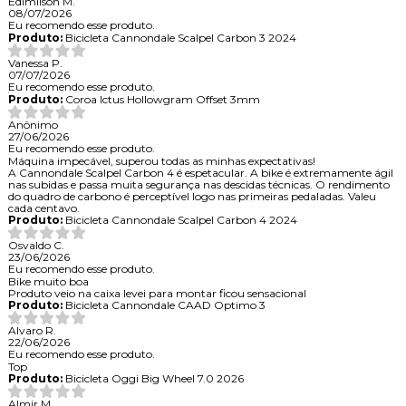
Edimilson M.
08/07/2026
Eu recomendo esse produto.
Produto:
Bicicleta Cannondale Scalpel Carbon 3 2024
Vanessa P.
07/07/2026
Eu recomendo esse produto.
Produto:
Coroa Ictus Hollowgram Offset 3mm
Anônimo
27/06/2026
Eu recomendo esse produto.
Máquina impecável, superou todas as minhas expectativas!
A Cannondale Scalpel Carbon 4 é espetacular. A bike é extremamente ágil
nas subidas e passa muita segurança nas descidas técnicas. O rendimento
do quadro de carbono é perceptível logo nas primeiras pedaladas. Valeu
cada centavo.
Produto:
Bicicleta Cannondale Scalpel Carbon 4 2024
Osvaldo C.
23/06/2026
Eu recomendo esse produto.
Bike muito boa
Produto veio na caixa levei para montar ficou sensacional
Produto:
Bicicleta Cannondale CAAD Optimo 3
Alvaro R.
22/06/2026
Eu recomendo esse produto.
Top
Produto:
Bicicleta Oggi Big Wheel 7.0 2026
Almir M.