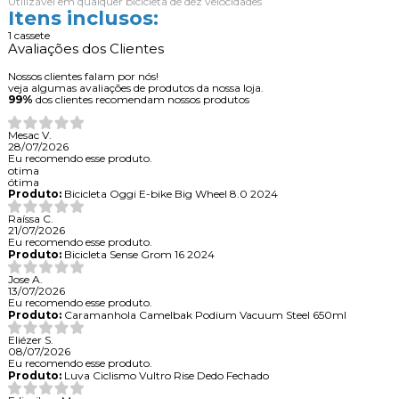
Utilizável em qualquer bicicleta de dez velocidades
Itens inclusos:
1 cassete
Avaliações dos Clientes
Nossos clientes falam por nós!
veja algumas avaliações de produtos da nossa loja.
99%
dos clientes recomendam nossos produtos
Mesac V.
28/07/2026
Eu recomendo esse produto.
otima
ótima
Produto:
Bicicleta Oggi E-bike Big Wheel 8.0 2024
Raíssa C.
21/07/2026
Eu recomendo esse produto.
Produto:
Bicicleta Sense Grom 16 2024
Jose A.
13/07/2026
Eu recomendo esse produto.
Produto:
Caramanhola Camelbak Podium Vacuum Steel 650ml
Eliézer S.
08/07/2026
Eu recomendo esse produto.
Produto:
Luva Ciclismo Vultro Rise Dedo Fechado