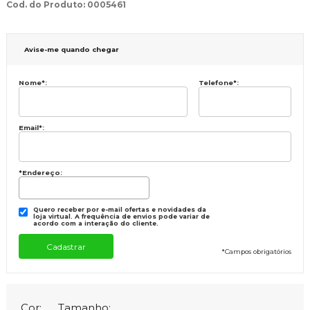
Cod. do Produto: 0005461
Avise-me quando chegar
Nome
*
:
Telefone
*
:
Email
*
:
*Endereço:
Quero receber por e-mail ofertas e novidades da
loja virtual. A frequência de envios pode variar de
acordo com a interação do cliente.
*
Campos obrigatórios
Cor:
Tamanho: