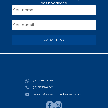
das novidades!
CADASTRAR
(16) 3013-0959
(16) 3623-6100
contato@bikecenterribeirao.com.br