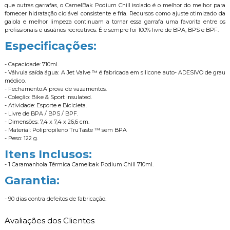
que outras garrafas, o CamelBak Podium Chill isolado é o melhor do melhor para
fornecer hidratação ciclável consistente e fria. Recursos como ajuste otimizado da
gaiola e melhor limpeza continuam a tornar essa garrafa uma favorita entre os
profissionais e usuários recreativos. É e sempre foi 100% livre de BPA, BPS e BPF.
Especificações:
- Capacidade: 710ml.
- Válvula saída água: A Jet Valve ™ é fabricada em silicone auto- ADESIVO de grau
médico.
- Fechamento:A prova de vazamentos.
- Coleção: Bike & Sport Insulated.
- Atividade: Esporte e Bicicleta.
- Livre de BPA / BPS / BPF.
- Dimensões: 7,4 x 7,4 x 26,6 cm.
- Material: Polipropileno TruTaste ™ sem BPA
- Peso: 122 g.
Itens Inclusos:
- 1 Caramanhola Térmica Camelbak Podium Chill 710ml.
Garantia:
- 90 dias contra defeitos de fabricação.
Avaliações dos Clientes