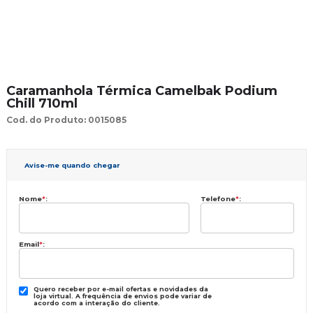
Caramanhola Térmica Camelbak Podium
Chill 710ml
Cod. do Produto: 0015085
Avise-me quando chegar
Nome
*
:
Telefone
*
:
Email
*
:
Quero receber por e-mail ofertas e novidades da
loja virtual. A frequência de envios pode variar de
acordo com a interação do cliente.