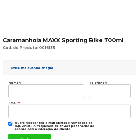
Caramanhola MAXX Sporting Bike 700ml
Cod. do Produto: 0016135
Avise-me quando chegar
Nome
*
:
Telefone
*
:
Email
*
:
Quero receber por e-mail ofertas e novidades da
loja virtual. A frequência de envios pode variar de
acordo com a interação do cliente.