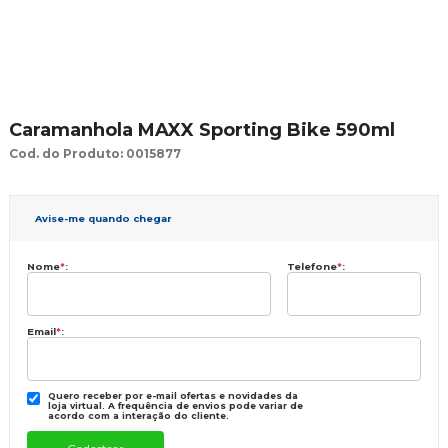
Caramanhola MAXX Sporting Bike 590ml
Cod. do Produto: 0015877
Avise-me quando chegar
Nome
*
:
Telefone
*
:
Email
*
:
Quero receber por e-mail ofertas e novidades da
loja virtual. A frequência de envios pode variar de
acordo com a interação do cliente.