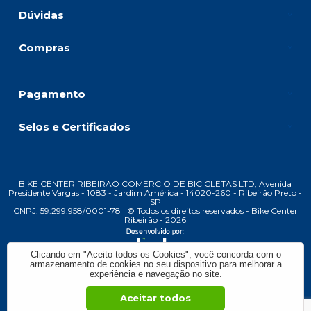
Dúvidas
Compras
Pagamento
Selos e Certificados
BIKE CENTER RIBEIRAO COMERCIO DE BICICLETAS LTD, Avenida
Presidente Vargas - 1083 - Jardim América - 14020-260 - Ribeirão Preto -
SP
CNPJ: 59.299.958/0001-78 | © Todos os direitos reservados - Bike Center
Ribeirão - 2026
Clicando em "Aceito todos os Cookies", você concorda com o
armazenamento de cookies no seu dispositivo para melhorar a
experiência e navegação no site.
Aceitar todos