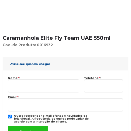
Caramanhola Elite Fly Team UAE 550ml
Cod. do Produto: 0016932
Avise-me quando chegar
Nome
*
:
Telefone
*
:
Email
*
:
Quero receber por e-mail ofertas e novidades da
loja virtual. A frequência de envios pode variar de
acordo com a interação do cliente.