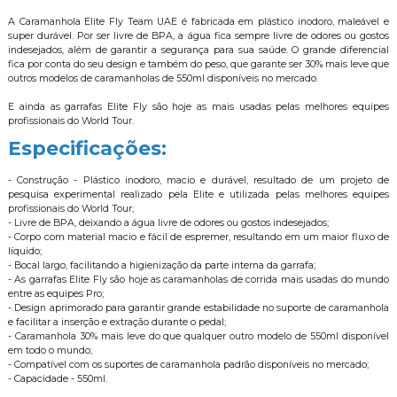
A Caramanhola Elite Fly Team UAE é fabricada em plástico inodoro, maleável e
super durável. Por ser livre de BPA, a água fica sempre livre de odores ou gostos
indesejados, além de garantir a segurança para sua saúde. O grande diferencial
fica por conta do seu design e também do peso, que garante ser 30% mais leve que
outros modelos de caramanholas de 550ml disponíveis no mercado.
E ainda as garrafas Elite Fly são hoje as mais usadas pelas melhores equipes
profissionais do World Tour.
Especificações:
- Construção - Plástico inodoro, macio e durável, resultado de um projeto de
pesquisa experimental realizado pela Elite e utilizada pelas melhores equipes
profissionais do World Tour;
- Livre de BPA, deixando a água livre de odores ou gostos indesejados;
- Corpo com material macio e fácil de espremer, resultando em um maior fluxo de
líquido;
- Bocal largo, facilitando a higienização da parte interna da garrafa;
- As garrafas Elite Fly são hoje as caramanholas de corrida mais usadas do mundo
entre as equipes Pro;
- Design aprimorado para garantir grande estabilidade no suporte de caramanhola
e facilitar a inserção e extração durante o pedal;
- Caramanhola 30% mais leve do que qualquer outro modelo de 550ml disponível
em todo o mundo;
- Compatível com os suportes de caramanhola padrão disponíveis no mercado;
- Capacidade - 550ml.